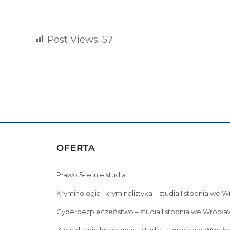
Post Views:
57
OFERTA
Prawo 5-letnie studia
Kryminologia i kryminalistyka – studia I stopnia we 
Cyberbezpieczeństwo – studia I stopnia we Wrocła
Zarządzanie kryzysowe – studia I stopnia we Wrocła