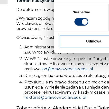
Termin nadsyłania zgłoszeń upływa 30 wrześ
Wybór
Do dokumentów aplikacyjnych prosimy dołączy
zgody
Niezbędne
,, Wyrażam zgodę na przetwarzanie moich dany
Wrocławiu, ul. Św. Jadwigi 12, 50-266 Wrocław
prowadzenia rekrutacji na stanowisko wskazane
Oświadczam, iż zostałem/ zostałam poinformow
Odmowa
Administratorem danych osobowych jest Wyż
266 Wrocław (dalej WSP);
W WSP został powołany Inspektor Danych 
skontaktować listownie na adres Uczelni 
mailowo
iod@prawowrocław.edu.pl
Dane zgromadzone w procesie rekrutacyj
Przysługuje mi prawo dostępu do moich da
usunięcia. Wniesienie żądania usunięcia da
procesie rekrutacyjnym. W każdym czasie 
rektorat@prawowroclaw.edu.pl
Zobacz ofertę w Akademickiej Bazie Oglo