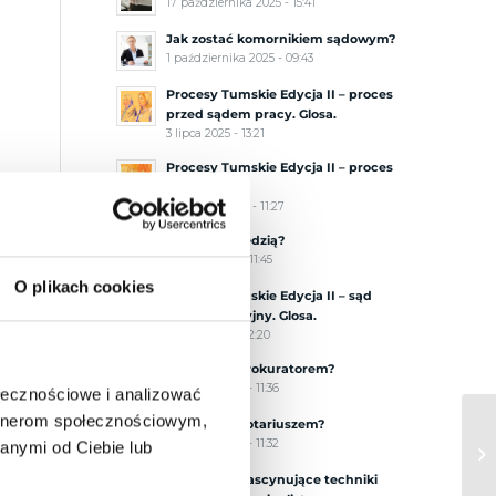
17 października 2025 - 15:41
Jak zostać komornikiem sądowym?
1 października 2025 - 09:43
Procesy Tumskie Edycja II – proces
przed sądem pracy. Glosa.
3 lipca 2025 - 13:21
Procesy Tumskie Edycja II – proces
karny. Glosa.
2 czerwca 2025 - 11:27
Jak zostać sędzią?
10 maja 2025 - 11:45
O plikach cookies
Procesy Tumskie Edycja II – sąd
administracyjny. Glosa.
5 maja 2025 - 12:20
Jak zostać prokuratorem?
14 marca 2025 - 11:36
ołecznościowe i analizować
artnerom społecznościowym,
Jak zostać notariuszem?
17 lutego 2025 - 11:32
anymi od Ciebie lub
Najbardziej fascynujące techniki