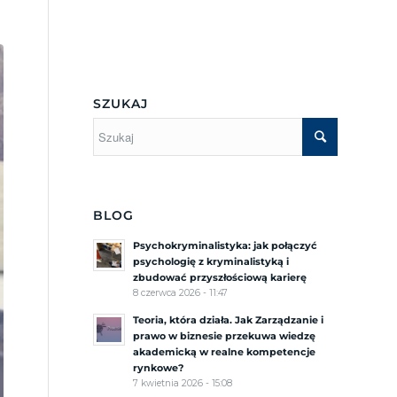
Menu Boczne
SZUKAJ
BLOG
Psychokryminalistyka: jak połączyć
psychologię z kryminalistyką i
zbudować przyszłościową karierę
8 czerwca 2026 - 11:47
Teoria, która działa. Jak Zarządzanie i
prawo w biznesie przekuwa wiedzę
akademicką w realne kompetencje
rynkowe?
7 kwietnia 2026 - 15:08