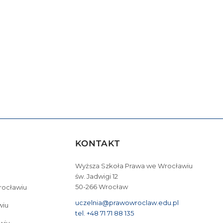
KONTAKT
Wyższa Szkoła Prawa we Wrocławiu
św. Jadwigi 12
50-266 Wrocław
Wrocławiu
uczelnia@prawowroclaw.edu.pl
wiu
tel. +48 71 71 88 135
wiu