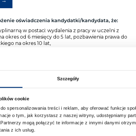
→
żenie oświadczenia kandydatki/kandydata, że:
yplinarną w postaci: wydalenia z pracy w uczelni z
 okres od 6 miesięcy do 5 lat, pozbawienia prawa do
ego na okres 10 lat,
 wyrokiem za umyślne przestępstwo
lub umyślne
Szczegóły
rowadzeniu zajęć,
 plików cookie
do spersonalizowania treści i reklam, aby oferować funkcje sp
aniu i jakości,
ormacje o tym, jak korzystasz z naszej witryny, udostępniamy p
Partnerzy mogą połączyć te informacje z innymi danymi otrzym
nia z ich usług.