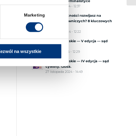
śledcze w kryminalistyce
30 grudnia 2024 - 12:37
Marketing
Jakie umiejętności rozwijasz na
studiach prawniczych? 8 kluczowych
kompetencji
24 grudnia 2024 - 12:22
Procesy Tumskie — V edycja — sąd
pracy. Glosa.
ezwól na wszystkie
11 grudnia 2024 - 12:29
Procesy Tumskie — IV edycja — sąd
cywilny. Glosa.
27 listopada 2024 - 14:49