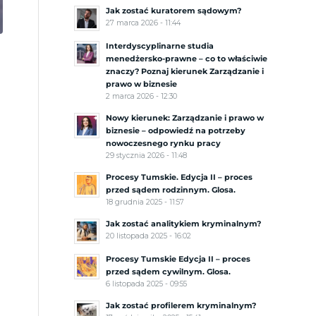
Jak zostać kuratorem sądowym?
27 marca 2026 - 11:44
Interdyscyplinarne studia
menedżersko-prawne – co to właściwie
znaczy? Poznaj kierunek Zarządzanie i
prawo w biznesie
2 marca 2026 - 12:30
Nowy kierunek: Zarządzanie i prawo w
biznesie – odpowiedź na potrzeby
nowoczesnego rynku pracy
29 stycznia 2026 - 11:48
Procesy Tumskie. Edycja II – proces
przed sądem rodzinnym. Glosa.
18 grudnia 2025 - 11:57
Jak zostać analitykiem kryminalnym?
20 listopada 2025 - 16:02
Procesy Tumskie Edycja II – proces
przed sądem cywilnym. Glosa.
6 listopada 2025 - 09:55
Jak zostać profilerem kryminalnym?