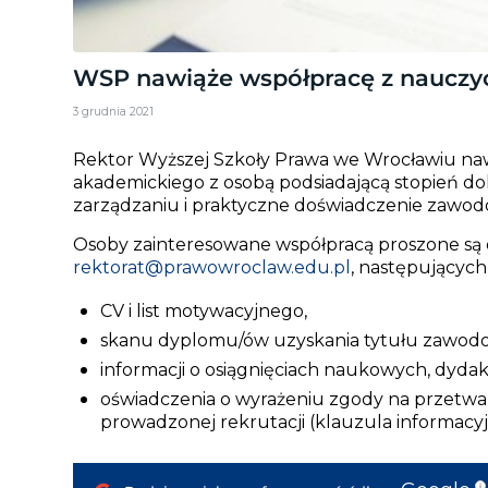
WSP nawiąże współpracę z nauczy
3 grudnia 2021
Rektor Wyższej Szkoły Prawa we Wrocławiu naw
akademickiego z osobą podsiadającą stopień do
zarządzaniu i praktyczne doświadczenie zawod
Osoby zainteresowane współpracą proszone są o
rektorat@prawowroclaw.edu.pl
, następującyc
CV i list motywacyjnego,
skanu dyplomu/ów uzyskania tytułu zawod
informacji o osiągnięciach naukowych, dyda
oświadczenia o wyrażeniu zgody na przetw
prowadzonej rekrutacji (klauzula informacyj
i