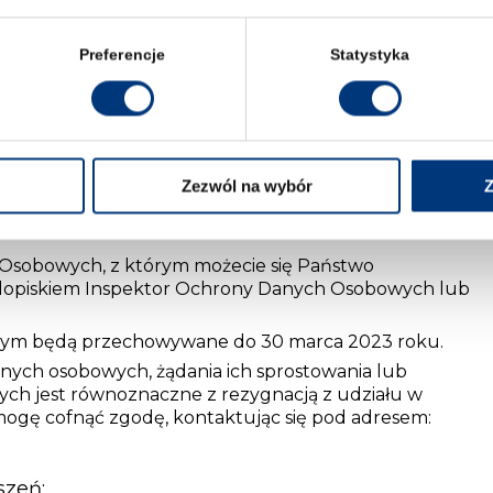
nia 2022 roku.
ć oświadczenie:
Preferencje
Statystyka
ch osobowych przez Wyższą Szkołę Prawa z siedzibą we
 zawartych w dokumentach aplikacyjnych, w celu
 w ogłoszeniu”.
any/poinformowana o tym, że:
Zezwól na wybór
Z
sza Szkoła Prawa we Wrocławiu, ul. Św. Jadwigi 12, 50-
Osobowych, z którym możecie się Państwo
z dopiskiem Inspektor Ochrony Danych Osobowych lub
nym będą przechowywane do 30 marca 2023 roku.
nych osobowych, żądania ich sprostowania lub
nych jest równoznaczne z rezygnacją z udziału w
mogę cofnąć zgodę, kontaktując się pod adresem:
szeń: