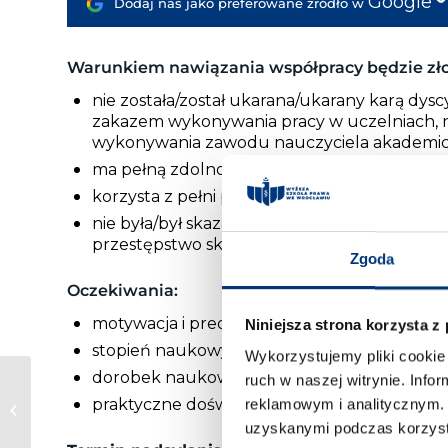
Google
Dodaj nas jako preferowane źródło w
Warunkiem nawiązania współpracy będzie zło
nie została/został ukarana/ukarany karą dysc
zakazem wykonywania pracy w uczelniach, na
wykonywania zawodu nauczyciela akademicki
ma pełną zdolność do czynności prawnych,
korzysta z pełni praw publicznych,
nie była/był skazana/skazany prawomocnym
przestępstwo skarbowe.
Zgoda
Oczekiwania:
motywacja i predyspozycje dydaktyczne w p
Niniejsza strona korzysta z
stopień naukowy doktora,
Wykorzystujemy pliki cookie 
dorobek naukowy w dziedzinie nauk o zarządz
ruch w naszej witrynie. Inf
Konsultacje
praktyczne doświadczenie zawodowe.
reklamowym i analitycznym. 
psychologiczne dla
uzyskanymi podczas korzysta
studentów WSP