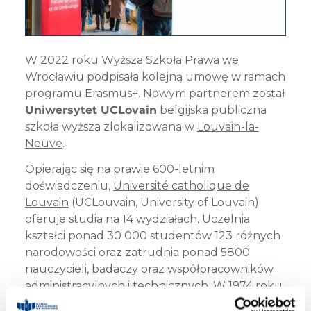
W 2022 roku Wyższa Szkoła Prawa we
Wrocławiu podpisała kolejną umowę w ramach
programu Erasmus+. Nowym partnerem został
Uniwersytet UCLovain
belgijska publiczna
szkoła wyższa zlokalizowana w
Louvain-la-
Neuve
.
Opierając się na prawie 600-letnim
doświadczeniu,
Université catholique de
Louvain
(UCLouvain, University of Louvain)
oferuje studia na 14 wydziałach. Uczelnia
kształci ponad 30 000 studentów 123 różnych
narodowości oraz zatrudnia ponad 5800
nauczycieli, badaczy oraz współpracowników
administracyjnych i technicznych. W 1974 roku,
pracujący w UCLouvain,
Christian de