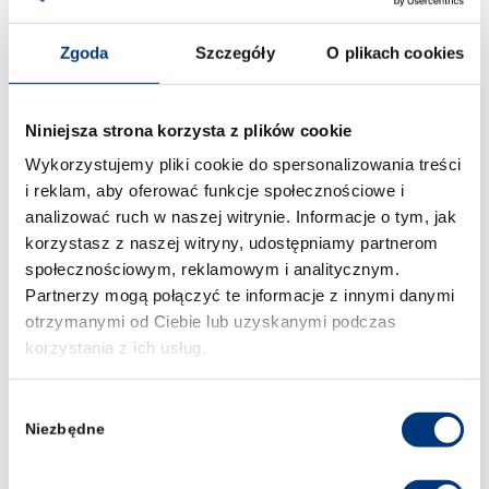
Duve
otrzymał
Nagrodę Nobla w dziedzinie
fizjologii lub medycyny
. W ramach programu
Zgoda
Szczegóły
O plikach cookies
Erasmus została podpisana umowa z
Wydziałem Prawa i Kryminologii, dzięki której
możliwa będzie wymiana studentów i
Niniejsza strona korzysta z plików cookie
pracowników Prawa. Uczelnia prowadzi wiele
Wykorzystujemy pliki cookie do spersonalizowania treści
zajęć w języku angielskim.
i reklam, aby oferować funkcje społecznościowe i
Więcej informacji na temat uczelni –
analizować ruch w naszej witrynie. Informacje o tym, jak
https://uclouvain.be/en/
korzystasz z naszej witryny, udostępniamy partnerom
społecznościowym, reklamowym i analitycznym.
Partnerzy mogą połączyć te informacje z innymi danymi
otrzymanymi od Ciebie lub uzyskanymi podczas
korzystania z ich usług.
UNIWERSYTET W SALAMANCE
Wybór
Niezbędne
zgody