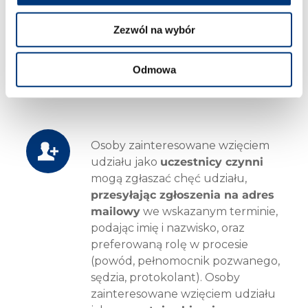
zapisy na daną edycję.
Informacje o uruchomieniu
Zezwól na wybór
kolejnych zapisów będą
publikowane na stronie projektu
Odmowa
oraz na stronie wydarzenia na
Facebooku.
Osoby zainteresowane wzięciem
udziału jako
uczestnicy czynni
mogą zgłaszać chęć udziału,
przesyłając zgłoszenia na adres
mailowy
we wskazanym terminie,
podając imię i nazwisko, oraz
preferowaną rolę w procesie
(powód, pełnomocnik pozwanego,
sędzia, protokolant). Osoby
zainteresowane wzięciem udziału