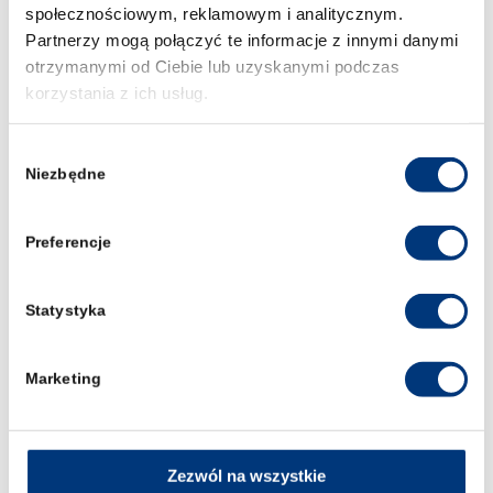
społecznościowym, reklamowym i analitycznym.
Partnerzy mogą połączyć te informacje z innymi danymi
otrzymanymi od Ciebie lub uzyskanymi podczas
korzystania z ich usług.
Wybór
UDZIAŁ W PROJEKCIE
Niezbędne
zgody
Zobacz najważniejsze zasady uczestnictwa w
Preferencje
“Procesach Tumskich”:
Statystyka
W każdym procesie mogą wziąć
udział
uczestnicy czynni
(siedem
Marketing
osób aktywnie uczestniczących w
procesie sądowym)
oraz bierni
(publiczność). Przed każdym
Zezwól na wszystkie
procesem zostaną uruchomione