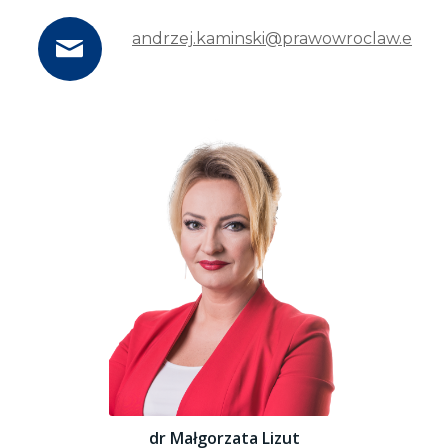
andrzej.kaminski@prawowroclaw.edu.p
dr Małgorzata Lizut