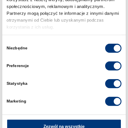
społecznościowym, reklamowym i analitycznym.
Konsultacje indywidualne dotyczące
przebiegu praktyk studenckich,
Partnerzy mogą połączyć te informacje z innymi danymi
otrzymanymi od Ciebie lub uzyskanymi podczas
Współpraca z instytucjami w sprawie praktyk.
korzystania z ich usług.
magdalena.calus@prawowroclaw.edu.p
Wybór
Niezbędne
zgody
Preferencje
Statystyka
Marketing
Zezwól na wszystkie