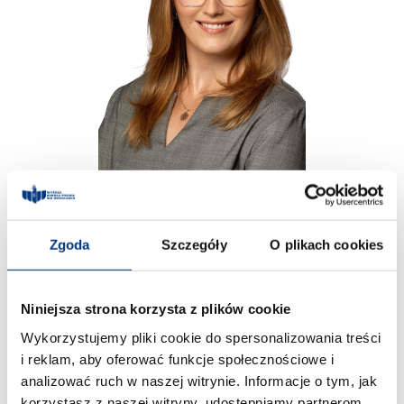
dr Magdalena Całus
Zgoda
Szczegóły
O plikach cookies
OPIEKUN DS. PRAKTYK NA KIERUNKU
PRAWO
Zadania, jakie realizuje:
Niniejsza strona korzysta z plików cookie
Opieka merytoryczna nad przebiegiem
Wykorzystujemy pliki cookie do spersonalizowania treści
praktyk studenckich,
i reklam, aby oferować funkcje społecznościowe i
Weryfikacja dokumentacji dotyczącej
analizować ruch w naszej witrynie. Informacje o tym, jak
praktyk,
korzystasz z naszej witryny, udostępniamy partnerom