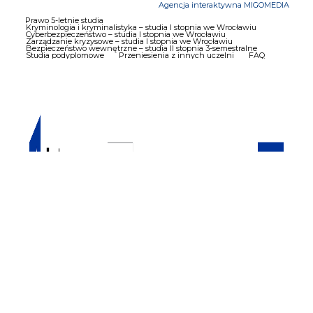
Agencja interaktywna MIGOMEDIA
Prawo 5-letnie studia
Kryminologia i kryminalistyka – studia I stopnia we Wrocławiu
Cyberbezpieczeństwo – studia I stopnia we Wrocławiu
Zarządzanie kryzysowe – studia I stopnia we Wrocławiu
Bezpieczeństwo wewnętrzne – studia II stopnia 3-semestralne
Studia podyplomowe
Przeniesienia z innych uczelni
FAQ