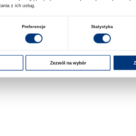
5 882 847
nia z ich usług.
0 805 035
208-3
Preferencje
Statystyka
ZACJI
Zezwól na wybór
Z