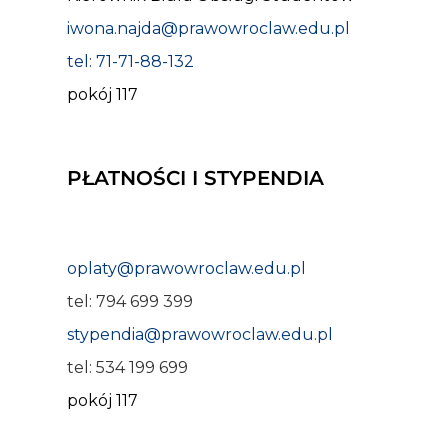
iwona.najda@prawowroclaw.edu.pl
tel: 71-71-88-132
pokój 117
PŁATNOŚCI I STYPENDIA
oplaty@prawowroclaw.edu.pl
tel: 794 699 399
stypendia@prawowroclaw.edu.pl
tel: 534 199 699
pokój 117