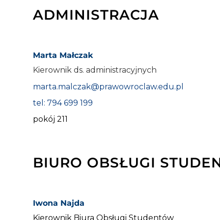
ADMINISTRACJA
Marta Małczak
Kierownik ds. administracyjnych
marta.malczak@prawowroclaw.edu.pl
tel: 794 699 199
pokój 211
BIURO OBSŁUGI STUD
Iwona Najda
Kierownik Biura Obsługi Studentów