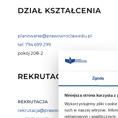
DZIAŁ KSZTAŁCENIA
planowanie@prawowroclaw.edu.pl
tel: 794 699 299
pokój 208-2
REKRUTACJA I MARKETI
Zgoda
Niniejsza strona korzysta z
REKRUTACJA
MARKE
Wykorzystujemy pliki cookie 
ruch w naszej witrynie. Inf
rekrutacja@prawowroclaw.edu.pl
market
reklamowym i analitycznym. 