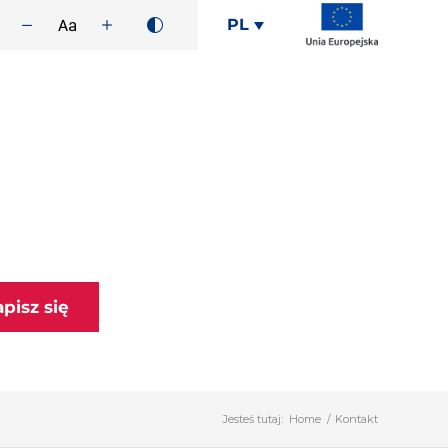
PL
apisz się
Jesteś tutaj:
Home
/
Kontakt