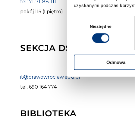
tel: 71-71-88-111
tel: 78
uzyskanymi podczas korzysta
pokój 115 (I piętro)
tel: 57
Wybór
pokój 
zgody
Niezbędne
SEKCJA DS. INFORMATY
Odmowa
it@prawowroclaw.edu.pl
tel. 690 164 774
BIBLIOTEKA