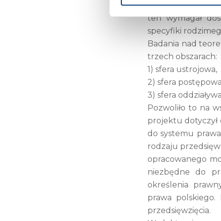
wskazanych państ
ten wymagał dost
specyfiki rodzime
Badania nad teor
trzech obszarach:
1) sfera ustrojowa,
2) sfera postępow
3) sfera oddziały
Pozwoliło to na 
projektu dotyczy
do systemu prawa 
rodzaju przedsięw
opracowanego mod
niezbędne do prz
określenia praw
prawa polskiego.
przedsięwzięcia.