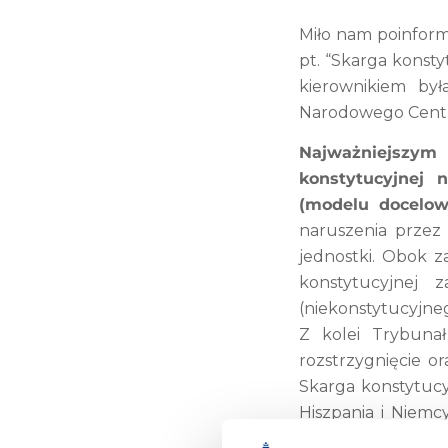
Miło nam poinform
pt. “Skarga konst
kierownikiem był
Narodowego Centr
Najważniejszym
konstytucyjnej
(modelu docelow
naruszenia przez
jednostki. Obok z
konstytucyjn
(niekonstytucyjneg
Z kolei Trybunał
rozstrzygnięcie o
Skarga konstytucy
Hiszpania i Niemc
rodzima instytucj