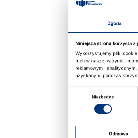
wniosku o kontrolę
Punktem wyjści
ustalenie zasadno
Zgoda
to analizy aktua
zweryfikowania cz
Niniejsza strona korzysta z
razie ich naruszen
wystarczające. 
Wykorzystujemy pliki cookie 
ruch w naszej witrynie. Inf
efektywnego śr
reklamowym i analitycznym. 
konstytucyjnych 
uzyskanymi podczas korzysta
skargi konstytuc
naruszeń Konstytu
Wybór
ramach poszczeg
zgody
Niezbędne
konstytucyjnych
konstytucyjnej. S
stanowi ona alte
instytucji wystę
funkcjonowanie t
Odmowa