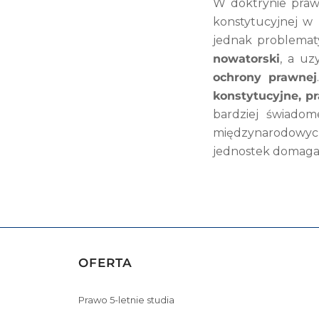
W doktrynie praw
konstytucyjnej w
jednak problemat
nowatorski
, a uz
ochrony prawnej
konstytucyjne, p
bardziej świado
międzynarodowych
jednostek domagaj
OFERTA
Prawo 5-letnie studia