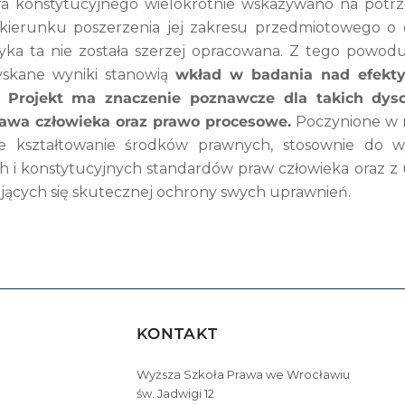
a konstytucyjnego wielokrotnie wskazywano na potrz
 kierunku poszerzenia jej zakresu przedmiotowego o 
yka ta nie została szerzej opracowana. Z tego powo
yskane wyniki stanowią
wkład w badania nad efekt
.
Projekt ma znaczenie poznawcze dla takich dys
rawa człowieka oraz prawo procesowe.
Poczynione w n
me kształtowanie środków prawnych, stosownie do 
 i konstytucyjnych standardów praw człowieka oraz z
ących się skutecznej ochrony swych uprawnień.
KONTAKT
Wyższa Szkoła Prawa we Wrocławiu
św. Jadwigi 12