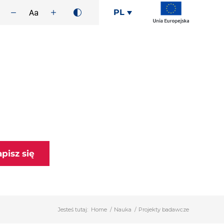
PL
apisz się
Jesteś tutaj:
Home
/
Nauka
/
Projekty badawcze