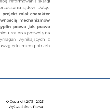
ebę reformowania skargi
orzeczenia sądów. Dotąd
du
projekt miał charakter
ywnością mechanizmów
cyplin prawa jak prawo
im ustalenia pozwolą na
wymagań wynikających z
 uwzględnieniem potrzeb
© Copyright 2015 – 2023
– Wyższa Szkoła Prawa