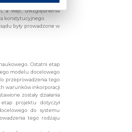
delu docelowego. Model
, a więc uwzględnienia
wa konstytucyjnego.
e sądu były prowadzone w
 naukowego. Ostatni etap
anego modelu docelowego
 do przeprowadzenia tego
ych warunków inkorporacji
wione zostały działania
 etap projektu dotyczył
 docelowego do systemu
rowadzenia tego rodzaju