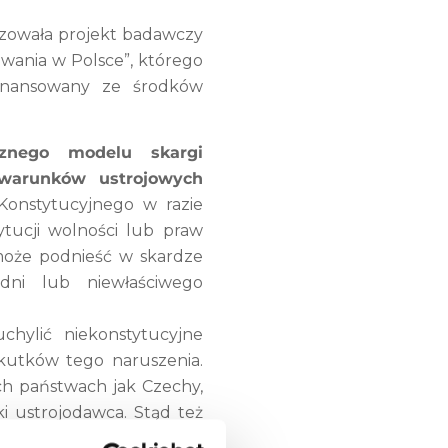
izowała projekt badawczy
owania w Polsce”, którego
sfinansowany ze środków
cznego modelu skargi
 warunków ustrojowych
Konstytucyjnego w razie
tucji wolności lub praw
 może podnieść w skardze
adni lub niewłaściwego
chylić niekonstytucyjne
skutków tego naruszenia.
ch państwach jak Czechy,
ki ustrojodawca. Stąd też
bliżej do indywidualnego