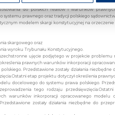
w należało wziąć pod uwagę przy konstruowaniu mo
osowania do polskich realiów i warunków prawnych
go systemu prawnego oraz tradycji polskiego sądownict
etycznym modelem skargi konstytucyjnej na orzeczeni
ania skargowego oraz
wania wyroku Trybunału Konstytucyjnego.
wszechstronne ujęcie podjętego w projekcie problemu
ł określenia prawnych warunków inkorporacji opracow
polskiego. Przedstawione zostały działania niezbędne
zięcia.Ostatni etap projektu dotyczył określenia prawn
elu docelowego do systemu prawa polskiego. Przedsta
eprowadzenia tego rodzaju przedsięwzięcia.Ostatni
nych warunków inkorporacji opracowanego modelu
 Przedstawione zostały działania niezbędne do przep