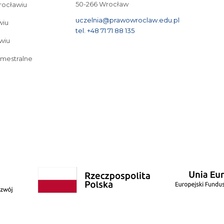
50-266 Wrocław
Wrocławiu
uczelnia@prawowroclaw.edu.pl
wiu
tel. +48 71 71 88 135
wiu
emestralne
tudia I stopnia we Wrocławiu
Cyberbezpieczeństwo – studia I stopnia we Wrocław
Bezpieczeństwo wewnętrzne – studia II stopnia 3-semestralne
Studia podyplo