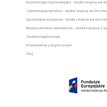
Kryminologia i kryminalistyka – studia I stopnia we 
Cyberbezpieczeństwo – studia I stopnia we Wrocła
Zarządzanie kryzysowe – studia I stopnia we Wrocła
Bezpieczeństwo wewnętrzne – studia II stopnia 3-s
Studia podyplomowe
Przeniesienia z innych uczelni
FAQ
Prawo 5-letnie studia
Kryminologia i kryminalistyka – s
Zarządzanie kryzysowe – studia I stopnia we Wrocławiu