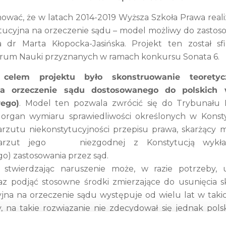
ować, że w latach 2014-2019 Wyższa Szkoła Prawa real
ytucyjna na orzeczenie sądu – model możliwy do zastos
a dr Marta Kłopocka-Jasińska. Projekt ten został 
um Nauki przyznanych w ramach konkursu Sonata 6.
 celem projektu było skonstruowanie teorety
 na orzeczenie sądu dostosowanego do polskich
ego)
. Model ten pozwala zwrócić się do Trybunału 
 organ wymiaru sprawiedliwości określonych w Konsty
arzutu niekonstytucyjności przepisu prawa, skarżący
ej zarzut jego
niezgodnej z Konstytucją wykł
o) zastosowania przez sąd.
 stwierdzając naruszenie może, w razie potrzeby, u
raz podjąć stosowne środki zmierzające do usunięcia 
jna na orzeczenie sądu występuje od wielu lat w taki
y, na takie rozwiązanie nie zdecydował się jednak pols
a określana jest „skargą na przepis prawny”,której 