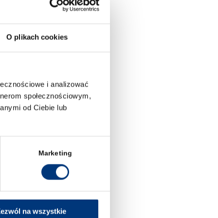
stki.
 orzeczenie sądu było
onstytucyjnej.
Wymagało
O plikach cookies
w ochrony prawnej w celu
h konstytucyjnych praw w
a nie są pod tym względem
ośredniego dostępu do
ołecznościowe i analizować
artnerom społecznościowym,
 razie naruszenia jej
anymi od Ciebie lub
tępujący w Polsce model
ciowo eliminować skutki
ontroli przewidzianych w
a zaskarżyć naruszenie
Marketing
ożliwe w ramach skargi
i nadzwyczajnej, gdyż nie
 orzeczenie sądu na wzór
a jednak podkreślić, że
w, dlatego doświadczenia
ezwól na wszystkie