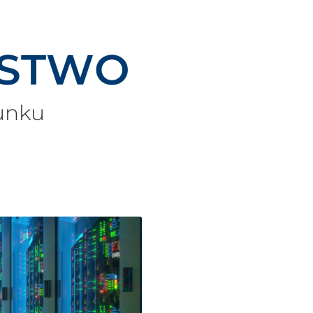
­STWO
runku