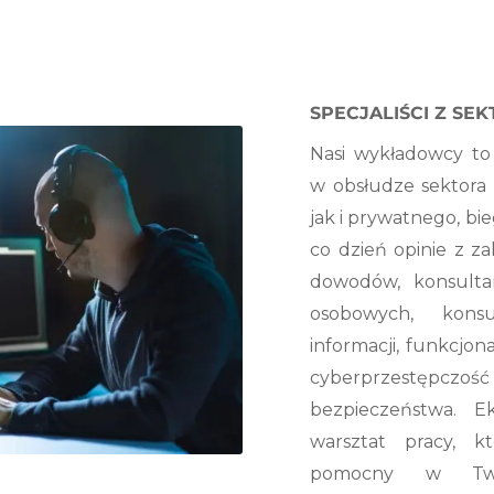
SPECJALIŚCI Z SEK
Nasi wykładowcy to
w obsłudze sektora
jak i prywatnego, bi
co dzień opinie z z
dowodów, konsulta
osobowych, konsu
informacji, funkcjona
cyberprzestępc
bezpieczeństwa. E
warsztat pracy, k
pomocny w Twoj