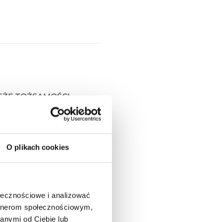
EŻE TOŻSAMOŚCI
NIA W SIECI
O plikach cookies
WANIE DANYCH
ołecznościowe i analizować
artnerom społecznościowym,
Y OPERACYJNE
anymi od Ciebie lub