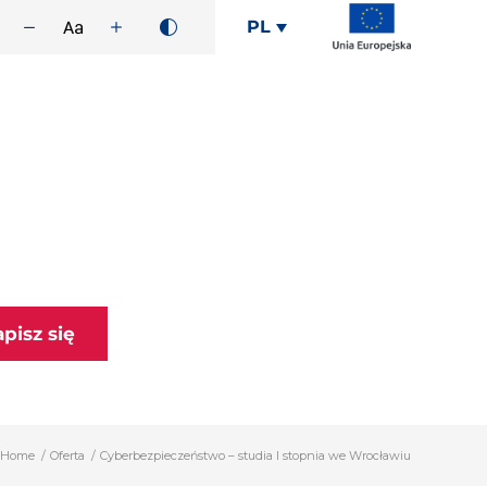
PL
apisz się
Home
/
Oferta
/
Cyberbezpieczeństwo – studia I stopnia we Wrocławiu