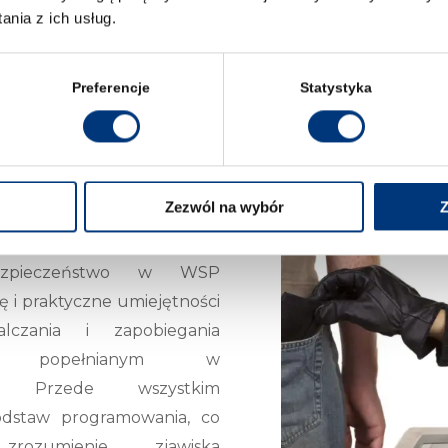
nia z ich usług.
Preferencje
Statystyka
O WARTO WYBRAĆ WSP?
Zezwól na wybór
Z
BIEGANIA
I W CYBERPRZESTRZENI
bezpieczeństwo w WSP
ę i praktyczne umiejętności
czania i zapobiegania
wom popełnianym w
eni. Przede wszystkim
dstaw programowania, co
ozumienie zjawiska