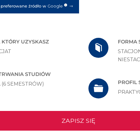
→
 preferowane źródło w
Google
i
 KTÓRY UZYSKASZ
FORMA 
CJAT
STACJON
NIESTA
 TRWANIA STUDIÓW
PROFIL
A (6 SEMESTRÓW)
PRAKTY
ZAPISZ SIĘ