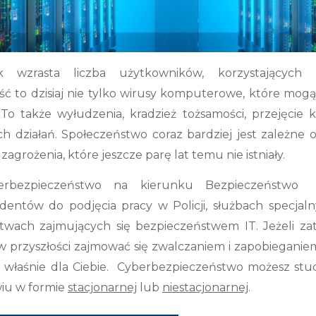
wzrasta liczba użytkowników, korzystających 
ć to dzisiaj nie tylko wirusy komputerowe, które mogą
To także wyłudzenia, kradzież tożsamości, przejęcie
h działań. Społeczeństwo coraz bardziej jest zależne o
agrożenia, które jeszcze parę lat temu nie istniały.
yberbezpieczeństwo na kierunku Bezpieczeńs
entów do podjęcia pracy w Policji, służbach specjalny
stwach zajmujących się bezpieczeństwem IT. Jeżeli zat
w przyszłości zajmować się zwalczaniem i zapobieganie
st właśnie dla Ciebie. Cyberbezpieczeństwo możesz st
iu w formie
stacjonarnej
lub
niestacjonarnej
.