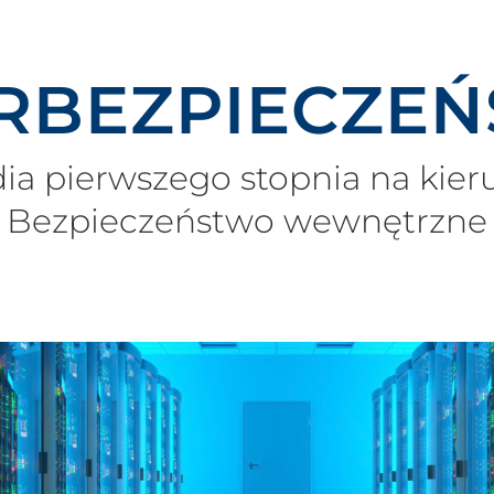
R­­BEZPIECZEŃ
ia pierwszego stopnia na kie
Bezpieczeństwo wewnętrzne