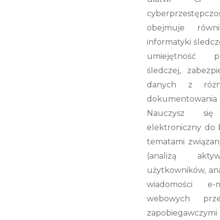
cyberprzestępc
obejmuje równ
informatyki śledcz
umiejętność pr
śledczej, zabezp
danych z różn
dokumentowania 
Nauczysz się
elektroniczny do 
tematami związan
(analizą akt
użytkowników, an
wiadomości e-m
webowych przez
zapobiegawc