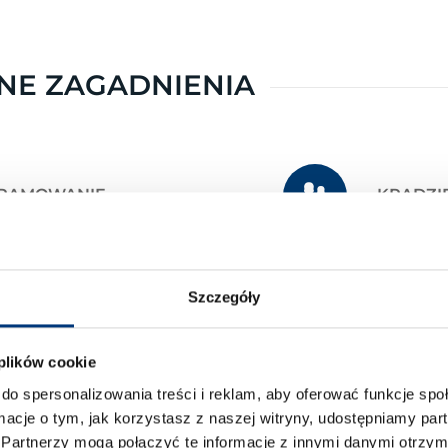
NE ZAGADNIENIA
RAMOWANIE
KRADZI
RMATYKA ŚLEDCZA
ZAGROŻE
Szczegóły
ONA PRAW AUTORSKICH
SZYFRO
 plików cookie
do spersonalizowania treści i reklam, aby oferować funkcje sp
ormacje o tym, jak korzystasz z naszej witryny, udostępniamy p
IECZEŃSTWO SYSTEMÓW
SYSTEM
Partnerzy mogą połączyć te informacje z innymi danymi otrzym