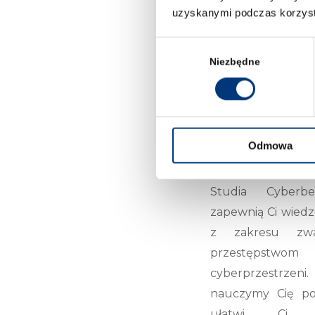
uzyskanymi podczas korzysta
Wybór
zgody
Niezbędne
DLACZEG
Odmowa
ZAJĘCIA Z ZAPO
PRZESTĘPCZOŚC
Studia Cyber
zapewnią Ci wiedz
z zakresu zwal
przestępst
cyberprzestrz
nauczymy Cię po
ułatwi Ci zr