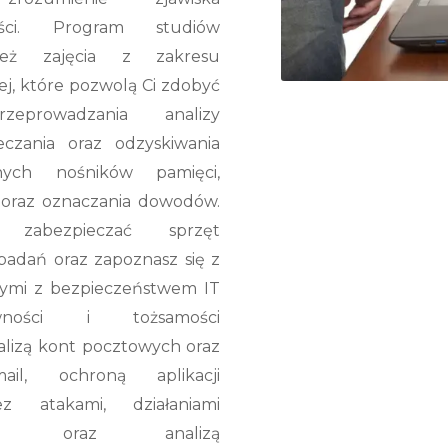
zości. Program studiów
ież zajęcia z zakresu
ej, które pozwolą Ci zdobyć
zeprowadzania analizy
ieczania oraz odzyskiwania
ych nośników pamięci,
oraz oznaczania dowodów.
 zabezpieczać sprzęt
badań oraz zapoznasz się z
ymi z bezpieczeństwem IT
ywności i tożsamości
alizą kont pocztowych oraz
ail, ochroną aplikacji
 atakami, działaniami
zymi oraz analizą