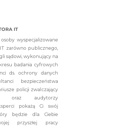
TORA IT
 osoby wyspecjalizowane
 IT zarówno publicznego,
egli sądowi, wykonujący na
akresu badania cyfrowych
nci ds. ochrony danych
ltanci bezpieczeństwa
riusze policji zwalczający
zość oraz audytorzy
ksperci pokażą Ci swój
tóry będzie dla Ciebie
ej przyszłej pracy