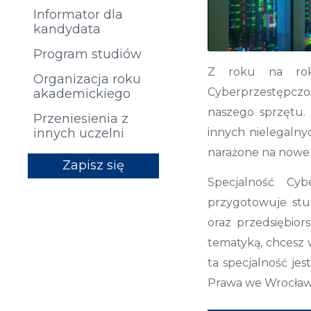
Informator dla
kandydata
Program studiów
Z roku na rok 
Organizacja roku
Cyberprzestępczoś
akademickiego
naszego sprzętu. 
Przeniesienia z
innych nielegalnyc
innych uczelni
narażone na nowe z
Zapisz się
Specjalność C
przygotowuje stud
oraz przedsiębior
tematyką, chcesz 
ta specjalność je
Prawa we Wrocław