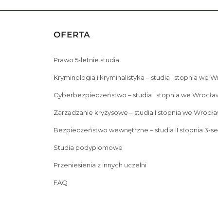
OFERTA
Prawo 5-letnie studia
Kryminologia i kryminalistyka – studia I stopnia we 
Cyberbezpieczeństwo – studia I stopnia we Wrocła
Zarządzanie kryzysowe – studia I stopnia we Wrocła
Bezpieczeństwo wewnętrzne – studia II stopnia 3-s
Studia podyplomowe
Przeniesienia z innych uczelni
FAQ
Prawo 5-letnie studia
Kryminologia i kryminalistyka – s
Zarządzanie kryzysowe – studia I stopnia we Wrocławiu