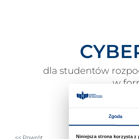
CYBE
dla studentów rozpo
w for
Zgoda
Student może opła
Niniejsza strona korzysta z
<< Powrót