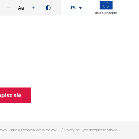
PL
apisz się
two – studia I stopnia we Wrocławiu
/
Opłaty na Cyberbezpieczeństwie