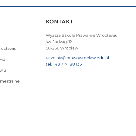
KONTAKT
Wyższa Szkoła Prawa we Wrocławiu
św. Jadwigi 12
50-266 Wrocław
Wrocławiu
uczelnia@prawowroclaw.edu.pl
wiu
tel. +48 71 71 88 135
wiu
emestralne
tudia I stopnia we Wrocławiu
Cyberbezpieczeństwo – studia I stopnia we Wrocław
Bezpieczeństwo wewnętrzne – studia II stopnia 3-semestralne
Studia podyplo