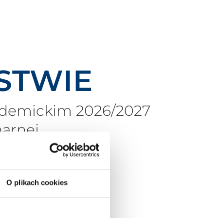
STWIE
kademickim 2026/2027
arnej.
O plikach cookies
10 rat), semestralnej (2