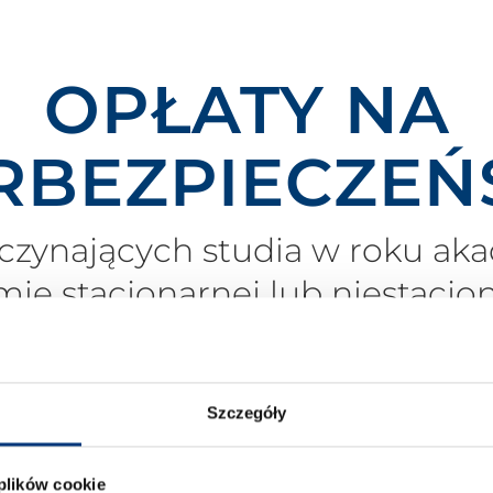
OPŁATY NA
RBEZPIECZEŃ
czynających studia w roku a
mie stacjonarnej lub niestacjon
Szczegóły
cać czesne w systemie płatności: miesięcznej (12 rat lub 
 plików cookie