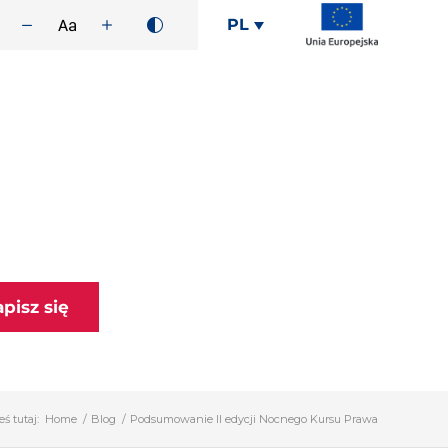
PL
apisz się
eś tutaj:
Home
/
Blog
/
Podsumowanie II edycji Nocnego Kursu Prawa