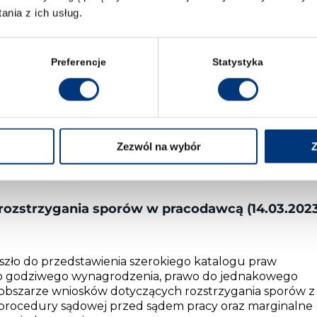
enckiej (20.02.2023 r.)
nia z ich usług.
ści konsumenckiej stał się
„nowy start dla osób
szek oraz r. pr. Stefan Zimny w jasny sposób przedstawili
Preferencje
Statystyka
 procedury, to jest z ogłoszeniem upadłości. Omówione
amego przebiegu procesu pozwoliły przy tym na poparcie
e nowy start będzie dostępny tylko dla tych spośród
a, w tym ujawnią swoją największą tajemnicę – opiszą w
Zezwól na wybór
Z
umenckiej
rozstrzygania sporów w pracodawcą (14.03.202
szło do przedstawienia szerokiego katalogu praw
o godziwego wynagrodzenia, prawo do jednakowego
bszarze wniosków dotyczących rozstrzygania sporów z
procedury sądowej przed sądem pracy oraz marginalne