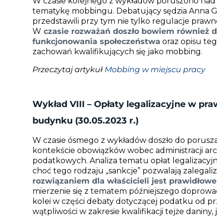
W czasie kolejnego z wykładów poruszono nad wy
tematykę mobbingu. Debatujący sędzia Anna Ga
przedstawili przy tym nie tylko regulacje prawn
W
czasie rozważań doszło bowiem również d
funkcjonowania społeczeństwa
oraz opisu teg
zachowań kwalifikujących się jako mobbing.
Przeczytaj artykuł
Mobbing w miejscu pracy
Wykład VIII – Opłaty legalizacyjne w p
budynku (30.05.2023 r.)
W czasie ósmego z wykładów doszło do porusza
kontekście obowiązków wobec administracji a
podatkowych. Analiza tematu opłat legalizacyj
choć tego rodzaju „sankcje” pozwalają zalegal
rozwiązaniem dla właścicieli jest prawidłow
mierzenie się z tematem późniejszego doprowa
kolei w części debaty dotyczącej podatku od 
wątpliwości w zakresie kwalifikacji tejże daniny