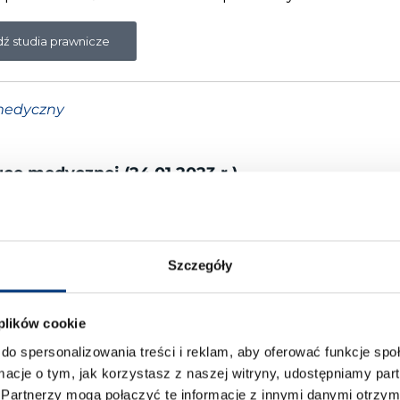
ź studia prawnicze
medyczny
uce medycznej (24.01.2023 r.)
sztuce medycznej dał możliwość ukazania
ie. Zaproszone do debaty specjalistki – sędzia dr Anna
ek w niezwykle ciekawy sposób przedstawiły omawiane
 błędów medycznych opisany został przebieg samych
Szczegóły
aś zakresie
zwrócono uwagę na niezwykłe istotną rol
emożliwa staje się bowiem prawidłowa ocena zdarzenia
 plików cookie
do spersonalizowania treści i reklam, aby oferować funkcje sp
uce medycznej
ormacje o tym, jak korzystasz z naszej witryny, udostępniamy p
Partnerzy mogą połączyć te informacje z innymi danymi otrzym