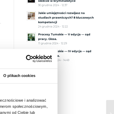
śledcze w kryminalistyce
30 grudnia 2024 - 12:37
Jakie umiejętności rozwijasz na
studiach prawniczych? 8 kluczowych
kompetencji
24 grudnia 2024 - 12:22
Procesy Tumskie — V edycja — sąd
pracy. Glosa.
11 grudnia 2024 - 12:29
Procesy Tumskie — IV edycja — sąd
cywilny. Glosa.
27 listopada 2024 - 14:49
O plikach cookies
ę
ołecznościowe i analizować
artnerom społecznościowym,
anymi od Ciebie lub