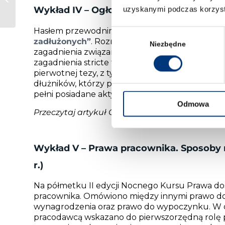
Wykład IV – Ogłoszenie upadłości konsum
uzyskanymi podczas korzysta
procesie karnym
Hasłem przewodnim rozmowy dotyczącej upadło
Wybór
zadłużonych”
. Rozmówcy – r. pr. Monika Wojcie
zgody
Niezbędne
zagadnienia związane z pierwszym etapem tejże
zagadnienia stricte formalne oraz dotyczące s
pierwotnej tezy, z tym jednak zastrzeżeniem, ż
dłużników, którzy poczynią odpowiednie starani
pełni posiadane aktywa.
Odmowa
Przeczytaj artykuł O
głoszenie upadłości kons
Wykład V – Prawa pracownika. Sposoby 
r.)
Na półmetku II edycji Nocnego Kursu Prawa do
pracownika. Omówiono między innymi prawo d
wynagrodzenia oraz prawo do wypoczynku. W o
pracodawcą wskazano do pierwszorzędną rolę 