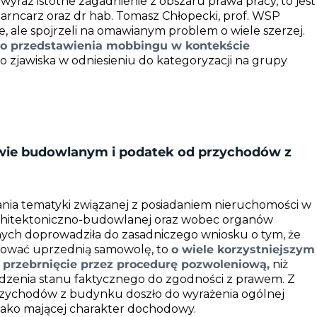
raz istotne zagadnienie z obszaru prawa pracy, to jest
rncarz oraz dr hab. Tomasz Chłopecki, prof. WSP
e, ale spojrzeli na omawianym problem o wiele szerzej.
o przedstawienia mobbingu w kontekście
o zjawiska w odniesieniu do kategoryzacji na grupy
rawie budowlanym i podatek od przychodów z
nia tematyki związanej z posiadaniem nieruchomości w
rchitektoniczno-budowlanej oraz wobec organów
nych doprowadziła do zasadniczego wniosku o tym, że
izować uprzednią samowolę, to
o wiele korzystniejszym
e przebrnięcie przez procedurę pozwoleniową,
niż
dzenia stanu faktycznego do zgodności z prawem. Z
przychodów z budynku doszło do wyrażenia ogólnej
, jako mającej charakter dochodowy.