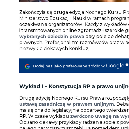
Zakończyła się druga edycja Nocnego Kursu P
Ministerstwo Edukacji i Nauki w ramach progra
oczekiwania organizatorów. Każdy z wykładów
i transmitowanych online zgromadził szerokie 
wybranych dziedzin prawa
dały pole do deba
prawnych. Profesjonalizm rozmówców oraz wła
niezwykle ciekawych konkluzji.
Google
i
Dodaj nas jako preferowane źródło w
Wykład I – Konstytucja RP a prawo unijne 
Drugą edycję Nocnego Kursu Prawa rozpoczęł
ustawą zasadniczą w prawem unijnym.
Debata
ma się ona do legislacyjnie popartego twierdze
RP. W czasie wykładu
zwrócono uwagę na wyra
Opisano ciekawy przykłady radzenia sobie z p
na jego najwyższym szczeblu a porządkiem uni