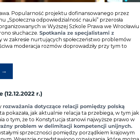
rawa. Popularność projektu dofinansowanego przez
mu „Społeczna odpowiedzialność nauki” przerosła
 organizowanych w Wyższej Szkole Prawa we Wrocławiu
grono słuchacze.
Spotkania ze specjalistami z
ty w zakresie nurtujących społeczeństwo problemów
ściwa moderacja rozmów doprowadziły przy tym to
→
(12.12.2022 r.)
y
rozważania dotyczące relacji pomiędzy polską
 pokazała, jak aktualnie relacja ta przebiega, w tym jak
nia o tym, że to Konstytucja stanowi najwyższe prawo w
źny problem w delimitacji kompetencji unijnych.
owstałymi sprzeczności pomiędzy porządkiem krajowym
jnym. Wreszcie przedstawiono rozwiązania, które można