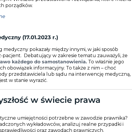
ch porządków.
jne
yczny (17.01.2023 r.)
g medyczny pokazały między innymi, w jaki sposób
z-pacjent. Debatujący w zakresie tematu zauważyli, że
prawo każdego do samostanowienia.
To właśnie jego
h obowiązek informacyjny. To także z nim – choć
gody przedstawiciela lub sądu na interwencję medyczną,
est w stanie wyrazić.
yszłość w świecie prawa
aktyczne umiejętności potrzebne w zawodzie prawnika?
iadczonych wykładowców, analizuj realne przypadki i
 sprawiedliwości oraz zawodach prawniczych.