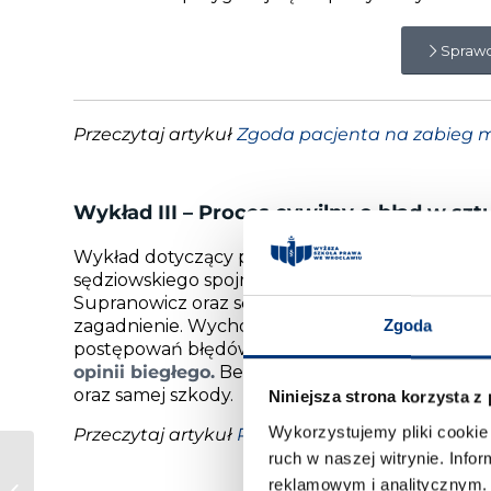
Sprawd
Przeczytaj artykuł
Zgoda pacjenta na zabieg 
Wykład III – Proces cywilny o błąd w szt
Wykład dotyczący procesu cywilnego o błąd w 
sędziowskiego spojrzenia na omawiane zagadnien
Supranowicz oraz sędzia dr Anna Tęcza-Pacior
zagadnienie. Wychodząc od tematyki rodzajów
Zgoda
postępowań błędów tych dotyczących. W tym z
opinii biegłego.
Bez wiedzy specjalistycznej ni
oraz samej szkody.
Niniejsza strona korzysta z
Wykorzystujemy pliki cookie 
Przeczytaj artykuł
Proces cywilny o błąd w szt
ruch w naszej witrynie. Inf
NKP – Postępowanie
reklamowym i analitycznym. 
dowodowe w