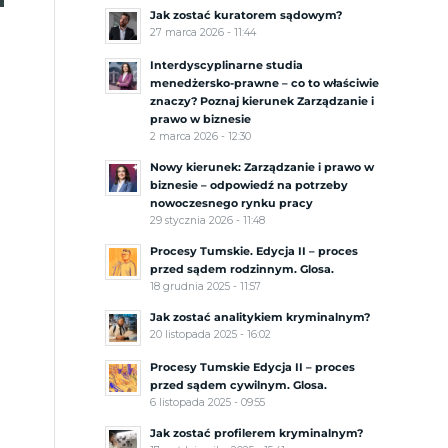
Jak zostać kuratorem sądowym?
27 marca 2026 - 11:44
Interdyscyplinarne studia
menedżersko-prawne – co to właściwie
znaczy? Poznaj kierunek Zarządzanie i
prawo w biznesie
2 marca 2026 - 12:30
Nowy kierunek: Zarządzanie i prawo w
biznesie – odpowiedź na potrzeby
nowoczesnego rynku pracy
29 stycznia 2026 - 11:48
Procesy Tumskie. Edycja II – proces
przed sądem rodzinnym. Glosa.
18 grudnia 2025 - 11:57
Jak zostać analitykiem kryminalnym?
20 listopada 2025 - 16:02
Procesy Tumskie Edycja II – proces
przed sądem cywilnym. Glosa.
6 listopada 2025 - 09:55
Jak zostać profilerem kryminalnym?