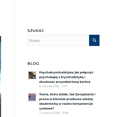
Menu Boczne
SZUKAJ
BLOG
Psychokryminalistyka: jak połączyć
psychologię z kryminalistyką i
zbudować przyszłościową karierę
8 czerwca 2026 - 11:47
Teoria, która działa. Jak Zarządzanie i
prawo w biznesie przekuwa wiedzę
akademicką w realne kompetencje
rynkowe?
7 kwietnia 2026 - 15:08