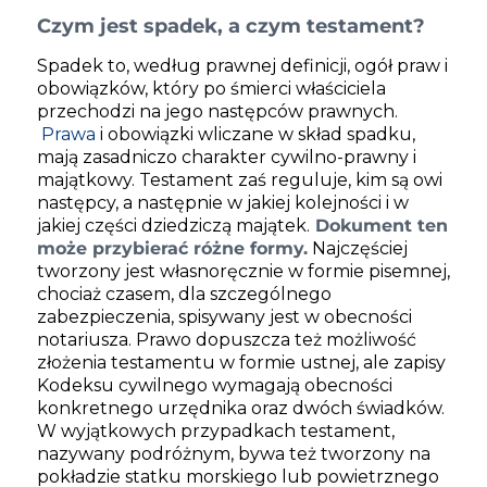
Czym jest spadek, a czym testament?
Spadek to, według prawnej definicji, ogół praw i
obowiązków, który po śmierci właściciela
przechodzi na jego następców prawnych.
Prawa
i obowiązki wliczane w skład spadku,
mają zasadniczo charakter cywilno-prawny i
majątkowy. Testament zaś reguluje, kim są owi
następcy, a następnie w jakiej kolejności i w
jakiej części dziedziczą majątek.
Dokument ten
może przybierać różne formy.
Najczęściej
tworzony jest własnoręcznie w formie pisemnej,
chociaż czasem, dla szczególnego
zabezpieczenia, spisywany jest w obecności
notariusza. Prawo dopuszcza też możliwość
złożenia testamentu w formie ustnej, ale zapisy
Kodeksu cywilnego
wymagają obecności
konkretnego urzędnika oraz dwóch świadków.
W wyjątkowych przypadkach testament,
nazywany podróżnym, bywa też tworzony na
pokładzie statku morskiego lub powietrznego