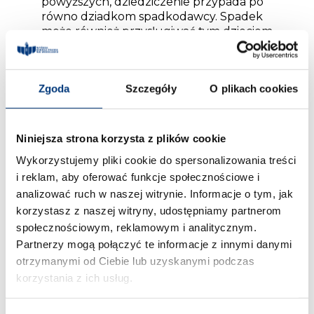
powyższych, dziedziczenie przypada po
równo dziadkom spadkodawcy. Spadek
może również przysługiwać tym dzieciom
małżonka, których rodzice nie dożyli
otwarcia spadku. Dzieje się tak w przypadku
braku małżonka i innych powołanych przez
Zgoda
Szczegóły
O plikach cookies
ustawę do dziedziczenia krewnych.
Jeśli brak będzie wszystkich powyższych lub
ujawni się ich niezdolność do dziedziczenia,
Niniejsza strona korzysta z plików cookie
ostatnim spadkobiercą w kolejce stanie się
Wykorzystujemy pliki cookie do spersonalizowania treści
państwo.
Najpierw w postaci gminy, w której
i reklam, aby oferować funkcje społecznościowe i
ostatni raz mieszkał spadkodawca. Jeśli nie uda
analizować ruch w naszej witrynie. Informacje o tym, jak
się tego ustalić lub gdy osoba mieszkała za
granicą, wówczas majątek przechodzi na
korzystasz z naszej witryny, udostępniamy partnerom
własność Skarbu Państwa.
społecznościowym, reklamowym i analitycznym.
Partnerzy mogą połączyć te informacje z innymi danymi
otrzymanymi od Ciebie lub uzyskanymi podczas
Czy można odrzucić spadek ustawowy?
korzystania z ich usług.
Czasem odrzucenie spadku okazuje się