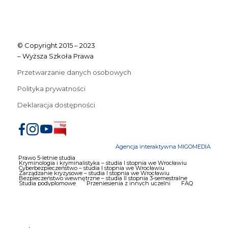
© Copyright 2015 – 2023
– Wyższa Szkoła Prawa
Przetwarzanie danych osobowych
Polityka prywatności
Deklaracja dostępności
Agencja interaktywna MIGOMEDIA
Prawo 5-letnie studia
Kryminologia i kryminalistyka – studia I stopnia we Wrocławiu
Cyberbezpieczeństwo – studia I stopnia we Wrocławiu
Zarządzanie kryzysowe – studia I stopnia we Wrocławiu
Bezpieczeństwo wewnętrzne – studia II stopnia 3-semestralne
Studia podyplomowe
Przeniesienia z innych uczelni
FAQ