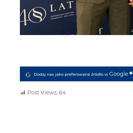
Google
i
Dodaj nas jako preferowane źródło w
Post Views:
64