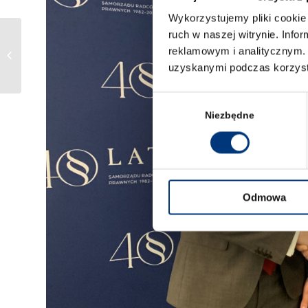
Wykorzystujemy pliki cookie 
ruch w naszej witrynie. Inf
WSP w XVI Rankingu
reklamowym i analitycznym. 
Wydziałów Prawa
uzyskanymi podczas korzysta
Gazety Prawnej
Wybór
zgody
Niezbędne
Odmowa