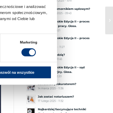
17 października 2025 - 15:41
ołecznościowe i analizować
Jak zostać komornikiem sądowym?
artnerom społecznościowym,
1 października 2025 - 09:43
anymi od Ciebie lub
Procesy Tumskie Edycja II – proces
przed sądem pracy. Glosa.
3 lipca 2025 - 13:21
Procesy Tumskie Edycja II – proces
Marketing
karny. Glosa.
2 czerwca 2025 - 11:27
Jak zostać sędzią?
10 maja 2025 - 11:45
Procesy Tumskie Edycja II – sąd
administracyjny. Glosa.
ezwól na wszystkie
5 maja 2025 - 12:20
Jak zostać prokuratorem?
14 marca 2025 - 11:36
Jak zostać notariuszem?
17 lutego 2025 - 11:32
Najbardziej fascynujące techniki