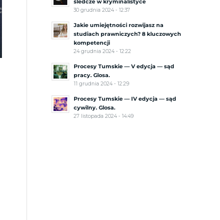
śledcze w kryminalistyce
30 grudnia 2024 - 12:37
Jakie umiejętności rozwijasz na
studiach prawniczych? 8 kluczowych
kompetencji
24 grudnia 2024 - 12:22
Procesy Tumskie — V edycja — sąd
pracy. Glosa.
11 grudnia 2024 - 12:29
Procesy Tumskie — IV edycja — sąd
cywilny. Glosa.
27 listopada 2024 - 14:49