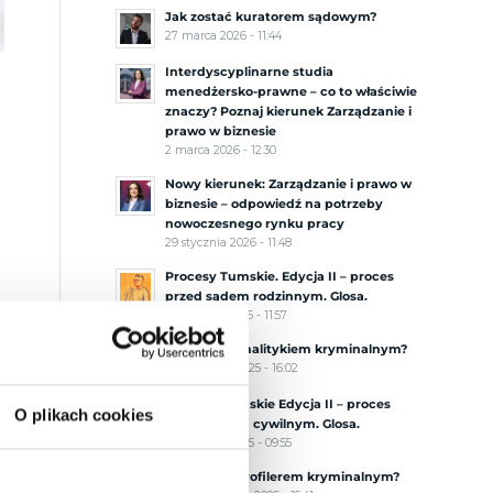
Jak zostać kuratorem sądowym?
27 marca 2026 - 11:44
Interdyscyplinarne studia
menedżersko-prawne – co to właściwie
znaczy? Poznaj kierunek Zarządzanie i
prawo w biznesie
2 marca 2026 - 12:30
Nowy kierunek: Zarządzanie i prawo w
biznesie – odpowiedź na potrzeby
nowoczesnego rynku pracy
29 stycznia 2026 - 11:48
Procesy Tumskie. Edycja II – proces
przed sądem rodzinnym. Glosa.
18 grudnia 2025 - 11:57
Jak zostać analitykiem kryminalnym?
20 listopada 2025 - 16:02
Procesy Tumskie Edycja II – proces
O plikach cookies
przed sądem cywilnym. Glosa.
6 listopada 2025 - 09:55
Jak zostać profilerem kryminalnym?