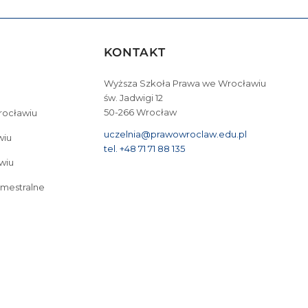
KONTAKT
Wyższa Szkoła Prawa we Wrocławiu
św. Jadwigi 12
50-266 Wrocław
Wrocławiu
uczelnia@prawowroclaw.edu.pl
wiu
tel. +48 71 71 88 135
wiu
emestralne
tudia I stopnia we Wrocławiu
Cyberbezpieczeństwo – studia I stopnia we Wrocław
Bezpieczeństwo wewnętrzne – studia II stopnia 3-semestralne
Studia podyplo