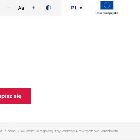
PL
apisz się
ktualności
/
40-lecie Okręgowej Izby Radców Prawnych we Wrocławiu