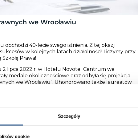
Prawnych we Wrocławiu
chodzi 40-lecie swego istnienia. Z tej okazji
sukcesów w kolejnych latach działalności! Liczymy przy
 Szkołą Prawa!
u 2 lipca 2022 r. w Hotelu Novotel Centrum we
ały medale okolicznościowe oraz odbyła się projekcja
rawnych we Wrocławiu”. Uhonorowano także laureatów
orządu uczestniczył Prorektor ds. dydaktyki WSP dr
skiego samorządu radcowskiego (na zdjęciu z Dziekanem
erem).
Szczegóły
 plików cookie