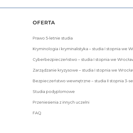
OFERTA
Prawo 5-letnie studia
Kryminologia i kryminalistyka – studia I stopnia we 
Cyberbezpieczeństwo – studia I stopnia we Wrocła
Zarządzanie kryzysowe – studia I stopnia we Wrocła
Bezpieczeństwo wewnętrzne – studia II stopnia 3-s
Studia podyplomowe
Przeniesienia z innych uczelni
FAQ
Prawo 5-letnie studia
Kryminologia i kryminalistyka – s
Zarządzanie kryzysowe – studia I stopnia we Wrocławiu