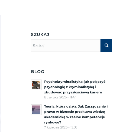
Menu Boczne
SZUKAJ
BLOG
Psychokryminalistyka: jak połączyć
psychologię z kryminalistyką i
zbudować przyszłościową karierę
8 czerwca 2026 - 11:47
Teoria, która działa. Jak Zarządzanie i
prawo w biznesie przekuwa wiedzę
akademicką w realne kompetencje
rynkowe?
7 kwietnia 2026 - 15:08