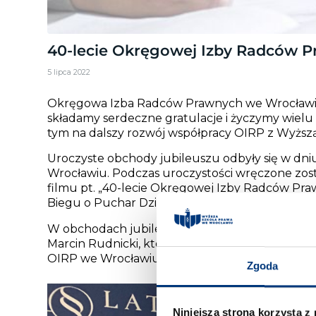
40-lecie Okręgowej Izby Radców 
5 lipca 2022
Okręgowa Izba Radców Prawnych we Wrocławiu ob
składamy serdeczne gratulacje i życzymy wielu 
tym na dalszy rozwój współpracy OIRP z Wyższą
Uroczyste obchody jubileuszu odbyły się w dni
Wrocławiu. Podczas uroczystości wręczone zost
filmu pt. „40-lecie Okręgowej Izby Radców P
Biegu o Puchar Dziekana OIRP we Wrocławiu .
W obchodach jubileuszu 40-lecia istnienia sam
Marcin Rudnicki, który przynależy do wrocław
OIRP we Wrocławiu dr. hab. Tomaszem Scheffl
Zgoda
Niniejsza strona korzysta z