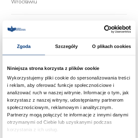
Wrocławiu
RADA NAUKOWA
:
dr hab. Marta Baranowska prof. UMK
(Uniwersytet Mikołaja Kopernika w
Zgoda
Szczegóły
O plikach cookies
Toruniu),
dr hab. Aleksandra Kustra-Rogatka prof.
Niniejsza strona korzysta z plików cookie
UMK (Uniwersytet Mikołaja Kopernika w
Wykorzystujemy pliki cookie do spersonalizowania treści
Toruniu),
i reklam, aby oferować funkcje społecznościowe i
prof. dr hab. Jan Barcz (Akademia
analizować ruch w naszej witrynie. Informacje o tym, jak
korzystasz z naszej witryny, udostępniamy partnerom
Leona Koźmińskiego)
społecznościowym, reklamowym i analitycznym.
prof. dr hab. Robert Grzeszczak
Partnerzy mogą połączyć te informacje z innymi danymi
(Uniwersytet Warszawski),
otrzymanymi od Ciebie lub uzyskanymi podczas
korzystania z ich usług.
dr hab. Adam Krzywoń prof. UW