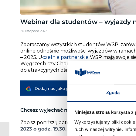
Webinar dla studentów – wyjazdy 
20 listopada 2023
Zapraszamy wszystkich studentów WSP, zarówno 
online odnośnie możliwości wyjazdów w ramac
– 2025. U
czelnie partnerskie
WSP mają swoje sied
Węgrzech czy Chorwacji, studenci mają zatem m
do atrakcyjnych ośrodków akademickich.
Google
i
Dodaj nas jako preferowane źródło w
Zgoda
Chcesz wyjechać na Erasmusa?
Niniejsza strona korzysta z
Wykorzystujemy pliki cookie 
Zapisz poniższą datę w kalendarzu. Spotkanie 
2023 o godz. 19.30.
ruch w naszej witrynie. Inf
Kandyduj do