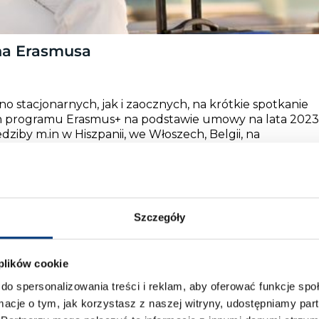
na Erasmusa
stacjonarnych, jak i zaocznych, na krótkie spotkanie
h programu Erasmus+ na podstawie umowy na lata 2023
ziby m.in w Hiszpanii, we Włoszech, Belgii, na
ożliwość wyjazdu na zagraniczne studia lub praktyki
→
Szczegóły
 plików cookie
do spersonalizowania treści i reklam, aby oferować funkcje sp
odbędzie się
na platformie Teams w dniu 27 listopada
ormacje o tym, jak korzystasz z naszej witryny, udostępniamy p