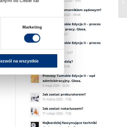
anymi od Ciebie lub
17 października 2025 - 15:41
Jak zostać komornikiem sądowym?
1 października 2025 - 09:43
Procesy Tumskie Edycja II – proces
Marketing
przed sądem pracy. Glosa.
3 lipca 2025 - 13:21
Procesy Tumskie Edycja II – proces
karny. Glosa.
2 czerwca 2025 - 11:27
ezwól na wszystkie
Jak zostać sędzią?
10 maja 2025 - 11:45
Procesy Tumskie Edycja II – sąd
administracyjny. Glosa.
5 maja 2025 - 12:20
Jak zostać prokuratorem?
14 marca 2025 - 11:36
Jak zostać notariuszem?
17 lutego 2025 - 11:32
Najbardziej fascynujące techniki