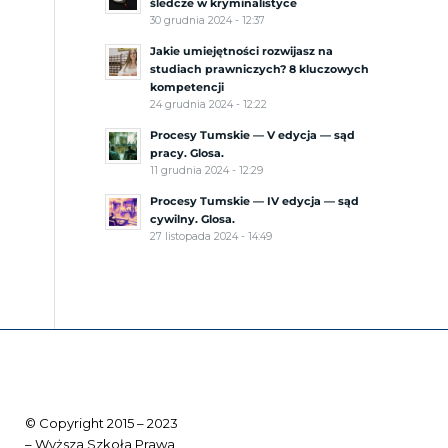
śledcze w kryminalistyce
30 grudnia 2024 - 12:37
Jakie umiejętności rozwijasz na
studiach prawniczych? 8 kluczowych
kompetencji
24 grudnia 2024 - 12:22
Procesy Tumskie — V edycja — sąd
pracy. Glosa.
11 grudnia 2024 - 12:29
Procesy Tumskie — IV edycja — sąd
cywilny. Glosa.
27 listopada 2024 - 14:49
© Copyright 2015 – 2023
– Wyższa Szkoła Prawa