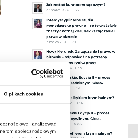
Jak zostać kuratorem sądowym?
27 marca 2026 - 11:44
Interdyscyplinarne studia
menedżersko-prawne – co to właściwie
znaczy? Poznaj kierunek Zarządzanie i
prawo w biznesie
2 marca 2026 - 12:30
Nowy kierunek: Zarządzanie i prawo w
biznesie – odpowiedź na potrzeby
nowoczesnego rynku pracy
29 stycznia 2026 - 11:48
Procesy Tumskie. Edycja II – proces
przed sądem rodzinnym. Glosa.
18 grudnia 2025 - 11:57
O plikach cookies
Jak zostać analitykiem kryminalnym?
20 listopada 2025 - 16:02
Procesy Tumskie Edycja II – proces
przed sądem cywilnym. Glosa.
ołecznościowe i analizować
6 listopada 2025 - 09:55
artnerom społecznościowym,
Jak zostać profilerem kryminalnym?