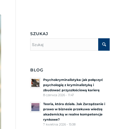
Menu Boczne
SZUKAJ
BLOG
Psychokryminalistyka: jak połączyć
psychologię z kryminalistyką i
zbudować przyszłościową karierę
8 czerwca 2026 - 11:47
Teoria, która działa. Jak Zarządzanie i
prawo w biznesie przekuwa wiedzę
akademicką w realne kompetencje
rynkowe?
7 kwietnia 2026 - 15:08