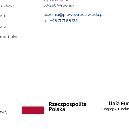
50-266 Wrocław
Wrocławiu
uczelnia@prawowroclaw.edu.pl
wiu
tel. +48 71 71 88 135
wiu
emestralne
tudia I stopnia we Wrocławiu
Cyberbezpieczeństwo – studia I stopnia we Wrocław
Bezpieczeństwo wewnętrzne – studia II stopnia 3-semestralne
Studia podyplo