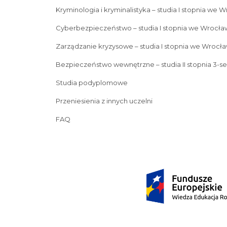
Kryminologia i kryminalistyka – studia I stopnia we 
Cyberbezpieczeństwo – studia I stopnia we Wrocła
Zarządzanie kryzysowe – studia I stopnia we Wrocła
Bezpieczeństwo wewnętrzne – studia II stopnia 3-s
Studia podyplomowe
Przeniesienia z innych uczelni
FAQ
Prawo 5-letnie studia
Kryminologia i kryminalistyka – s
Zarządzanie kryzysowe – studia I stopnia we Wrocławiu