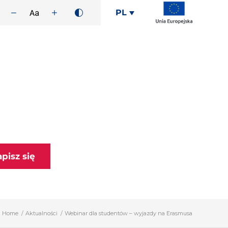
PL
apisz się
Home
/
Aktualności
/
Webinar dla studentów – wyjazdy na Erasmusa