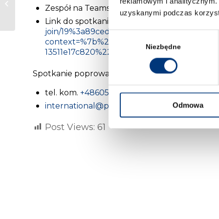
reklamowym i analitycznym. 
Samorządu
Zespół na Teams – “Wyjazdy studenckie – p
uzyskanymi podczas korzysta
Studenckiego!
Link do spotkania:
https://teams.microsoft.c
join/19%3a89ced408cc174f059ba67a7030d0
Wybór
context=%7b%22Tid%22%3a%22608a74bc-1
zgody
Niezbędne
13511e17c820%22%2c%22Oid%22%3a%225d5
Spotkanie poprowadzi Koordynator Programu E
tel. kom.
+48605540698
Odmowa
international@prawowroclaw.edu.pl
Post Views:
61