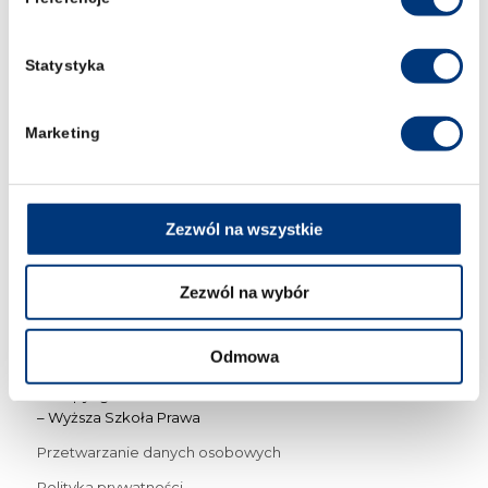
FAQ
Statystyka
KONTAKT
Marketing
Wyższa Szkoła Prawa we Wrocławiu
św. Jadwigi 12
50-266 Wrocław
Zezwól na wszystkie
uczelnia@prawowroclaw.edu.pl
tel. +48 71 71 88 135
Zezwól na wybór
Odmowa
© Copyright 2015 – 2023
– Wyższa Szkoła Prawa
Przetwarzanie danych osobowych
Polityka prywatności