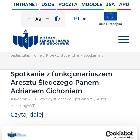
INTRANET
USOS
POCZTA
MOODLE
JSA
APD
PL
Jesteś tutaj:
Home
/
Projekty studenckie
/
Spotkania z
Spotkanie z funkcjonariuszem
Aresztu Śledczego Panem
Adrianem Cichoniem
/
11 kwietnia 2019
w
Projekty studenckie
,
Spotkania z
Autor
MarketingWSP
Czytaj dalej