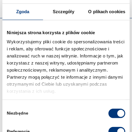
Zgoda
Szczegóły
O plikach cookies
OFERTA
Niniejsza strona korzysta z plików cookie
Wykorzystujemy pliki cookie do spersonalizowania treści
Prawo 5-letnie studia
i reklam, aby oferować funkcje społecznościowe i
analizować ruch w naszej witrynie. Informacje o tym, jak
Kryminologia i kryminalistyka – studia I stopnia we
korzystasz z naszej witryny, udostępniamy partnerom
Wrocławiu
społecznościowym, reklamowym i analitycznym.
Partnerzy mogą połączyć te informacje z innymi danymi
Cyberbezpieczeństwo – studia I stopnia we Wrocławiu
otrzymanymi od Ciebie lub uzyskanymi podczas
Zarządzanie kryzysowe – studia I stopnia we Wrocławiu
korzystania z ich usług.
Bezpieczeństwo wewnętrzne – studia II stopnia 3-
semestralne
Wybór
Niezbędne
zgody
Studia podyplomowe
Przeniesienia z innych uczelni
Preferencje