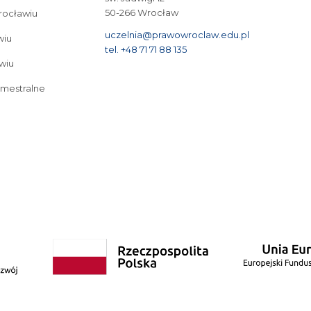
50-266 Wrocław
Wrocławiu
uczelnia@prawowroclaw.edu.pl
wiu
tel. +48 71 71 88 135
wiu
emestralne
tudia I stopnia we Wrocławiu
Cyberbezpieczeństwo – studia I stopnia we Wrocław
Bezpieczeństwo wewnętrzne – studia II stopnia 3-semestralne
Studia podyplo