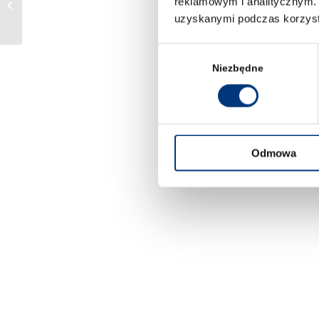
reklamowym i analitycznym. 
Kancelaria Radców Prawnych
uzyskanymi podczas korzysta
CASUS IURIS Sp. j. –...
Wybór
zgody
Niezbędne
Odmowa