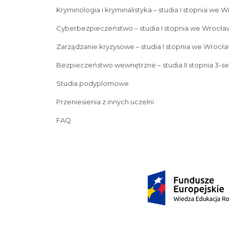
Kryminologia i kryminalistyka – studia I stopnia we 
Cyberbezpieczeństwo – studia I stopnia we Wrocła
Zarządzanie kryzysowe – studia I stopnia we Wrocła
Bezpieczeństwo wewnętrzne – studia II stopnia 3-s
Studia podyplomowe
Przeniesienia z innych uczelni
FAQ
Prawo 5-letnie studia
Kryminologia i kryminalistyka – s
Zarządzanie kryzysowe – studia I stopnia we Wrocławiu