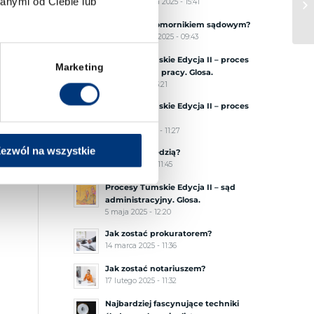
anymi od Ciebie lub
17 października 2025 - 15:41
Jak zostać komornikiem sądowym?
1 października 2025 - 09:43
Procesy Tumskie Edycja II – proces
Marketing
przed sądem pracy. Glosa.
3 lipca 2025 - 13:21
Procesy Tumskie Edycja II – proces
karny. Glosa.
2 czerwca 2025 - 11:27
ezwól na wszystkie
Jak zostać sędzią?
10 maja 2025 - 11:45
Procesy Tumskie Edycja II – sąd
administracyjny. Glosa.
5 maja 2025 - 12:20
Jak zostać prokuratorem?
14 marca 2025 - 11:36
Jak zostać notariuszem?
17 lutego 2025 - 11:32
Najbardziej fascynujące techniki