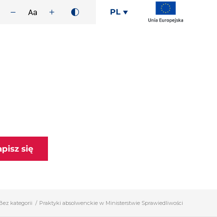
PL
apisz się
Bez kategorii
/
Praktyki absolwenckie w Ministerstwie Sprawiedliwości