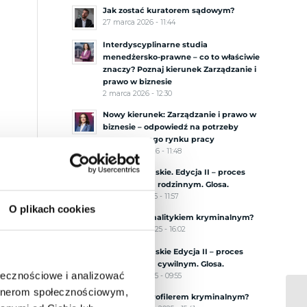
Jak zostać kuratorem sądowym?
27 marca 2026 - 11:44
Interdyscyplinarne studia
menedżersko-prawne – co to właściwie
znaczy? Poznaj kierunek Zarządzanie i
prawo w biznesie
2 marca 2026 - 12:30
Nowy kierunek: Zarządzanie i prawo w
biznesie – odpowiedź na potrzeby
nowoczesnego rynku pracy
29 stycznia 2026 - 11:48
Procesy Tumskie. Edycja II – proces
przed sądem rodzinnym. Glosa.
18 grudnia 2025 - 11:57
O plikach cookies
Jak zostać analitykiem kryminalnym?
20 listopada 2025 - 16:02
Procesy Tumskie Edycja II – proces
przed sądem cywilnym. Glosa.
ołecznościowe i analizować
6 listopada 2025 - 09:55
artnerom społecznościowym,
Jak zostać profilerem kryminalnym?