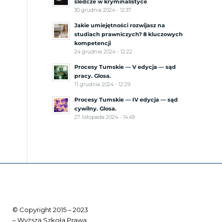
śledcze w kryminalistyce
30 grudnia 2024 - 12:37
Jakie umiejętności rozwijasz na
studiach prawniczych? 8 kluczowych
kompetencji
24 grudnia 2024 - 12:22
Procesy Tumskie — V edycja — sąd
pracy. Glosa.
11 grudnia 2024 - 12:29
Procesy Tumskie — IV edycja — sąd
cywilny. Glosa.
27 listopada 2024 - 14:49
© Copyright 2015 – 2023
– Wyższa Szkoła Prawa