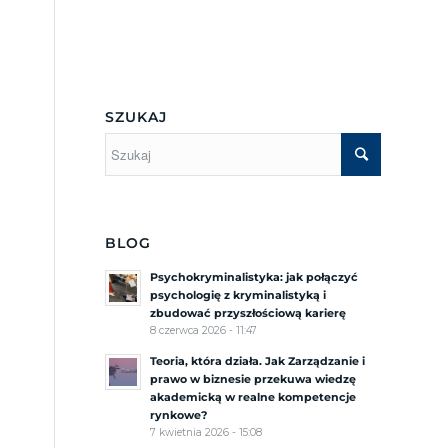
Menu Boczne
SZUKAJ
BLOG
Psychokryminalistyka: jak połączyć
psychologię z kryminalistyką i
zbudować przyszłościową karierę
8 czerwca 2026 - 11:47
Teoria, która działa. Jak Zarządzanie i
prawo w biznesie przekuwa wiedzę
akademicką w realne kompetencje
rynkowe?
7 kwietnia 2026 - 15:08