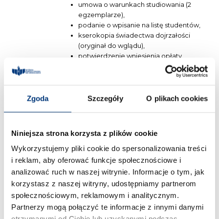
umowa o warunkach studiowania (2
egzemplarze),
podanie o wpisanie na listę studentów,
kserokopia świadectwa dojrzałości
(oryginał do wglądu),
potwierdzenie wniesienia opłaty
rekrutacyjnej.
W PRZYPADKU CUDZOZIEMCÓW
PROSIMY DOŁĄCZYĆ DODATKOWO:
Zgoda
Szczegóły
O plikach cookies
kopię polisy ubezpieczeniowej na
wypadek choroby lub następstw
nieszczęśliwych wypadków na okres
Niniejsza strona korzysta z plików cookie
kształcenia w Polsce,
Wykorzystujemy pliki cookie do spersonalizowania treści
kopię dokumentów potwierdzających
uprawnienia do pobytu na terytorium
i reklam, aby oferować funkcje społecznościowe i
Rzeczypospolitej Polskiej.
analizować ruch w naszej witrynie. Informacje o tym, jak
korzystasz z naszej witryny, udostępniamy partnerom
społecznościowym, reklamowym i analitycznym.
KROK 3
Partnerzy mogą połączyć te informacje z innymi danymi
PRZEŚLIJ KOMPLET
otrzymanymi od Ciebie lub uzyskanymi podczas