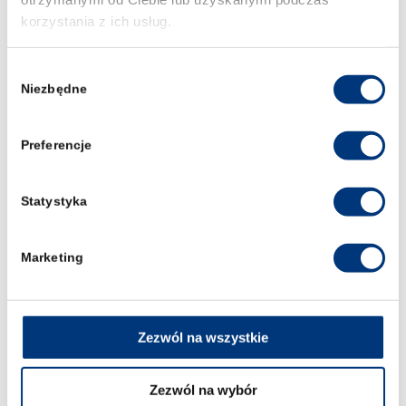
DOKUMENTÓW POCZTĄ
korzystania z ich usług.
POLSKĄ LUB KURIEREM.
DECYZJA O PRZYJĘCIU
POJAWI SIĘ W
Wybór
ZGŁOSZENIACH
Niezbędne
zgody
REKRUTACYJNYCH
Wyższa Szkoła Prawa
Preferencje
Dział Rekrutacji
ul. Św. Jadwigi 12
Statystyka
50-266 Wrocław
OD WRZEŚNIA BĘDZIE
Marketing
MOŻLIWOŚĆ DOSTARCZENIA
DOKUMENTÓW OSOBIŚCIE
Biuro Rekrutacji:
Zezwól na wszystkie
poniedziałek 8:00-16:00
wtorek 8:00-16:00
Zezwól na wybór
środa 8:00-16:00