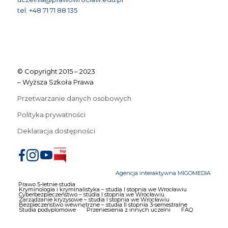
tel. +48 71 71 88 135
© Copyright 2015 – 2023
– Wyższa Szkoła Prawa
Przetwarzanie danych osobowych
Polityka prywatności
Deklaracja dostępności
Agencja interaktywna MIGOMEDIA
Prawo 5-letnie studia
Kryminologia i kryminalistyka – studia I stopnia we Wrocławiu
Cyberbezpieczeństwo – studia I stopnia we Wrocławiu
Zarządzanie kryzysowe – studia I stopnia we Wrocławiu
Bezpieczeństwo wewnętrzne – studia II stopnia 3-semestralne
Studia podyplomowe
Przeniesienia z innych uczelni
FAQ