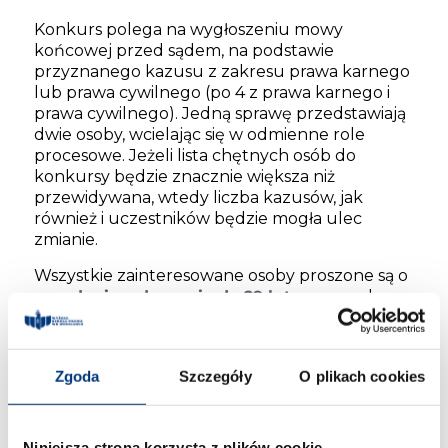
Konkurs polega na wygłoszeniu mowy
końcowej przed sądem, na podstawie
przyznanego kazusu z zakresu prawa karnego
lub prawa cywilnego (po 4 z prawa karnego i
prawa cywilnego). Jedną sprawę przedstawiają
dwie osoby, wcielając się w odmienne role
procesowe. Jeżeli lista chętnych osób do
konkursy będzie znacznie większa niż
przewidywana, wtedy liczba kazusów, jak
również i uczestników będzie mogła ulec
zmianie.
Wszystkie zainteresowane osoby proszone są o
wysyłanie zgłoszenia do 29 lutego
, na adres:
magdalena.kornak@prawowroclaw.edu.pl
Zgoda
Szczegóły
O plikach cookies
Co napisać w treści zgłoszenia?
imię i nazwisko
Niniejsza strona korzysta z plików cookie