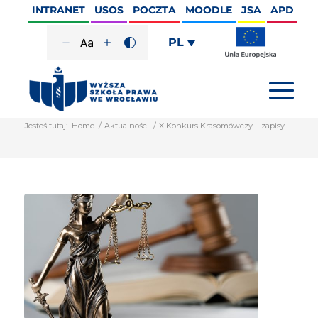
INTRANET
USOS
POCZTA
MOODLE
JSA
APD
PL
Jesteś tutaj:
Home
/
Aktualności
/
X Konkurs Krasomówczy – zapisy