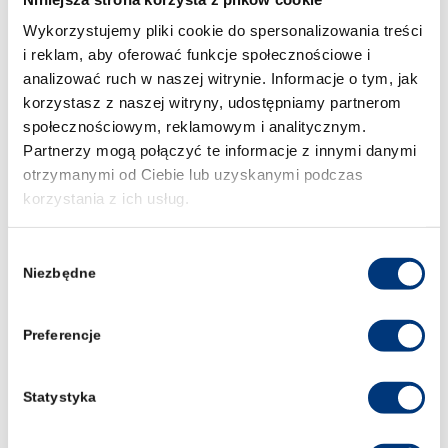
rok i kierunek studiów (opcjonalnie również
uczelnię)
Wykorzystujemy pliki cookie do spersonalizowania treści
i reklam, aby oferować funkcje społecznościowe i
dziedzinę prawa, z której będzie
wylosowany kazus
analizować ruch w naszej witrynie. Informacje o tym, jak
korzystasz z naszej witryny, udostępniamy partnerom
ilość miejsc jest OGRANICZONA – udział
może wziąć 16 osób, więc o kolejności, będzie
społecznościowym, reklamowym i analitycznym.
decydowała kolejność zgłoszeń.
Partnerzy mogą połączyć te informacje z innymi danymi
otrzymanymi od Ciebie lub uzyskanymi podczas
Konkurs ma na celu:
korzystania z ich usług.
rozwój umiejętności przemówień
Wybór
publicznych
Niezbędne
zgody
przezwyciężeniem stresu związanego z
wystąpieniem
praktyczne wykorzystywanie wiedzy
Preferencje
zdobytej na zajęciach (kazusy oparte na
faktach)
Statystyka
wysłuchanie opinii doświadczonego jury
sprawdzenie się w roli profesjonalnego