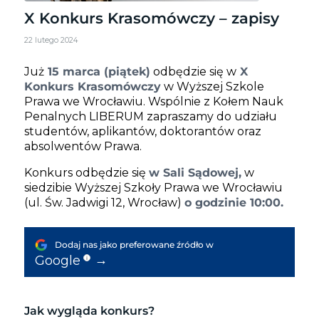
X Konkurs Krasomówczy – zapisy
22 lutego 2024
Już
15 marca (piątek)
odbędzie się w
X
Konkurs Krasomówczy
w Wyższej Szkole
Prawa we Wrocławiu. Wspólnie z Kołem Nauk
Penalnych LIBERUM zapraszamy do udziału
studentów, aplikantów, doktorantów oraz
absolwentów Prawa.
Konkurs odbędzie się
w Sali Sądowej,
w
siedzibie Wyższej Szkoły Prawa we Wrocławiu
(ul. Św. Jadwigi 12, Wrocław)
o godzinie 10:00.
Dodaj nas jako preferowane źródło w
→
Google
i
Jak wygląda konkurs?