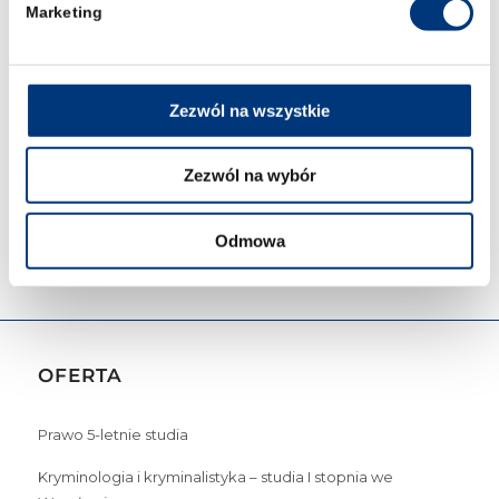
pełnomocnika procesowego
Marketing
Można się również ubiegać o dodatkowe
punkty przy egzaminie lub zaliczeniach z
ćwiczeń. Więcej o konkursie na kanałach social
Zezwól na wszystkie
media Koła Nauk Penalnych LIBERUM.
Post Views:
78
Zezwól na wybór
Odmowa
OFERTA
Prawo 5-letnie studia
Kryminologia i kryminalistyka – studia I stopnia we