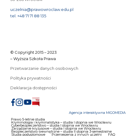
uczelnia@prawowroclaw.edu.pl
tel. +48 71 71 88 135
© Copyright 2015 – 2023
– Wyższa Szkoła Prawa
Przetwarzanie danych osobowych
Polityka prywatności
Deklaracja dostępności
Agencja interaktywna MIGOMEDIA
Prawo 5-letnie studia
Kryminologia i kryminalistyka – studia I stopnia we Wrocławiu
Cyberbezpieczeństwo – studia I stopnia we Wrocławiu
Zarządzanie kryzysowe – studia I stopnia we Wrocławiu
Bezpieczeństwo wewnętrzne – studia II stopnia 3-semestralne
Studia podyplomowe
Przeniesienia z innych uczelni
FAQ