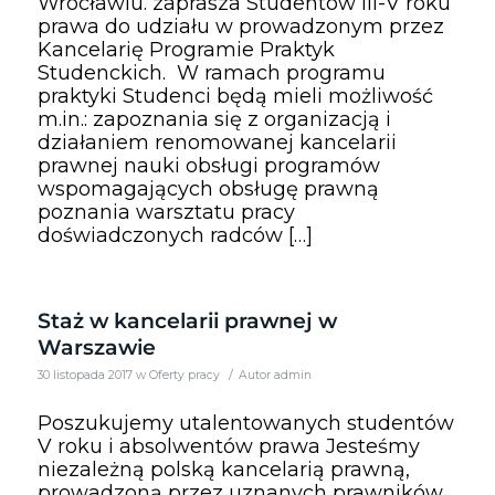
Wrocławiu. zaprasza Studentów III-V roku
prawa do udziału w prowadzonym przez
Kancelarię Programie Praktyk
Studenckich. W ramach programu
praktyki Studenci będą mieli możliwość
m.in.: zapoznania się z organizacją i
działaniem renomowanej kancelarii
prawnej nauki obsługi programów
wspomagających obsługę prawną
poznania warsztatu pracy
doświadczonych radców […]
Staż w kancelarii prawnej w
Warszawie
/
30 listopada 2017
w
Oferty pracy
Autor
admin
Poszukujemy utalentowanych studentów
V roku i absolwentów prawa Jesteśmy
niezależną polską kancelarią prawną,
prowadzoną przez uznanych prawników