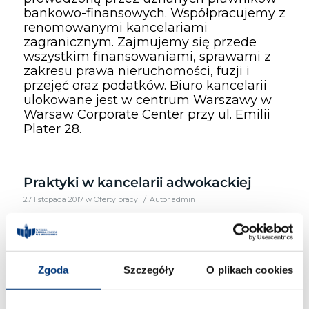
bankowo-finansowych. Współpracujemy z
renomowanymi kancelariami
zagranicznym. Zajmujemy się przede
wszystkim finansowaniami, sprawami z
zakresu prawa nieruchomości, fuzji i
przejęć oraz podatków. Biuro kancelarii
ulokowane jest w centrum Warszawy w
Warsaw Corporate Center przy ul. Emilii
Plater 28.
Praktyki w kancelarii adwokackiej
/
27 listopada 2017
w
Oferty pracy
Autor
admin
Jesteś studentką/ studentem III, IV lub V
roku prawa? Mieszkasz w Wałbrzychu?
Chcesz dowiedzieć się jak wygląda praca
Zgoda
Szczegóły
O plikach cookies
adwokata i organizacja pracy w kancelarii
adwokackiej ? Interesuje Cię zdobycie
doświadczenia w pracy prawnika ? Jeśli