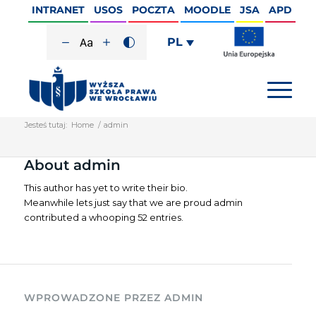
INTRANET
USOS
POCZTA
MOODLE
JSA
APD
PL
Jesteś tutaj:
Home
/
admin
About
admin
This author has yet to write their bio.
Meanwhile lets just say that we are proud
admin
contributed a whooping 52 entries.
WPROWADZONE PRZEZ ADMIN