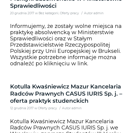
Sprawiedliwości
/
20 grudnia 2017
w
Bez kategorii
,
Oferty pracy
Autor
admin
Informujemy, że zostały wolne miejsca na
praktykę absolwencką w Ministerstwie
Sprawiedliwości oraz w Stałym
Przedstawicielstwie Rzeczypospolitej
Polskiej przy Unii Europejskiej w Brukseli.
Wszystkie potrzebne informacje można
odnaleźć po kliknięciu w link.
Kotulla Kwaśniewicz Mazur Kancelaria
Radców Prawnych CASUS IURIS Sp. j. –
oferta praktyk studenckich
/
12 grudnia 2017
w
Oferty pracy
Autor
admin
Kotulla Kwaśniewicz Mazur Kancelaria
Radców Prawnych CASUS IURIS Sp. j. we