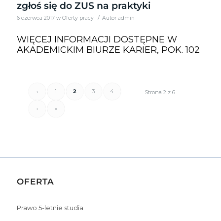
zgłoś się do ZUS na praktyki
/
6 czerwca 2017
w
Oferty pracy
Autor
admin
WIĘCEJ INFORMACJI DOSTĘPNE W
AKADEMICKIM BIURZE KARIER, POK. 102
‹
1
2
3
4
Strona 2 z 6
›
»
OFERTA
Prawo 5-letnie studia