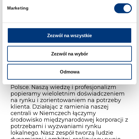
Wyższa Szkoła Prawa im. Heleny
Chodkowskiej ufunduje zakup 90 sztuk
Marketing
Księgi abstraktów z konferencji. Udział w
konferencji jest bezpłatny. Link do
wydarzenia:https://www.facebook.com/events
Zezwól na wszystkie
Praktyki w dziale prawnym KOMSA
Zezwól na wybór
/
6 lipca 2017
w
Oferty pracy
Autor
admin
Odmowa
KOMSA Polska jest wiodącym
dystrybutorem telekomunikacyjnym w
Polsce. Naszą wiedzę i profesjonalizm
popieramy wieloletnim doświadczeniem
na rynku i zorientowaniem na potrzeby
klienta. Działając z ramienia naszej
centrali w Niemczech łączymy
środowisko międzynarodowej korporacji z
potrzebami i wyzwaniami rynku
lokalnego. Nasz zespół tworzą ludzie