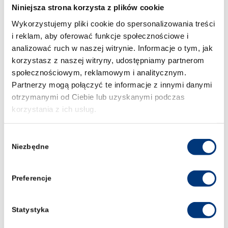
odpowiedzi na powyższe pytania brzmią „
Niniejsza strona korzysta z plików cookie
TAK „ to zapraszamy Cię do odbycia
Wykorzystujemy pliki cookie do spersonalizowania treści
praktyki studenckiej w naszej Kancelarii
i reklam, aby oferować funkcje społecznościowe i
w Wałbrzychu […]
analizować ruch w naszej witrynie. Informacje o tym, jak
korzystasz z naszej witryny, udostępniamy partnerom
społecznościowym, reklamowym i analitycznym.
/
20 listopada 2017
w
Bez kategorii
Autor
admin
Partnerzy mogą połączyć te informacje z innymi danymi
otrzymanymi od Ciebie lub uzyskanymi podczas
Konferencja “I International
korzystania z ich usług.
Conference on Forensic Medicine and
Medical Law”
Wybór
/
16 listopada 2017
w
Nauka
Autor
admin
Niezbędne
zgody
Studenci uczelnianego Koła Naukowego
Nauk Penalnych “Liberum” są
Preferencje
współorganizatorami konferencji “I
International Conference on Forensic
Medicine and Medical Law”, która
Statystyka
odbędzie się w dniach 28-30 listopada.