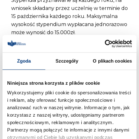
Stypendia przyznawane są każdego roku, na
wniosek składany przez uczelnię w terminie do
15 października każdego roku. Maksymalna
wysokość stypendium wypłacana jednorazowo
może wynosić do 15.000zł.
Kto może ubiegać się o
stypendium?
Zgoda
Szczegóły
O plikach cookies
O przyznanie stypendium może ubiegać się
student nie wcześniej niż po zaliczeniu
Niniejsza strona korzysta z plików cookie
pierwszego roku studiów. Wyjątek stanowi
student pierwszego roku studiów drugiego
Wykorzystujemy pliki cookie do spersonalizowania treści
stopnia rozpoczętych w ciągu roku od
i reklam, aby oferować funkcje społecznościowe i
analizować ruch w naszej witrynie. Informacje o tym, jak
ukończenia studiów pierwszego stopnia.
korzystasz z naszej witryny, udostępniamy partnerom
społecznościowym, reklamowym i analitycznym.
Składanie wniosku
Partnerzy mogą połączyć te informacje z innymi danymi
Po złożeniu wniosku przez studenta dziekan
otrzymanymi od Ciebie lub uzyskanymi podczas