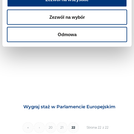
Dni Otwarte Programu Edukacyjnego
Nowoczesne Zarządzanie Biznesem
Zezwól na wybór
Odmowa
Wygraj staż w Parlamencie Europejskim
«
‹
20
21
22
Strona 22 z 22