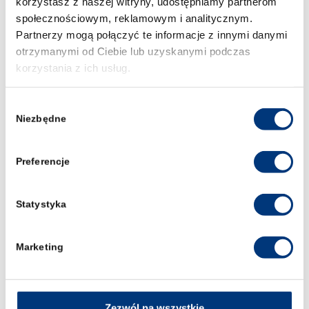
korzystasz z naszej witryny, udostępniamy partnerom
społecznościowym, reklamowym i analitycznym.
Partnerzy mogą połączyć te informacje z innymi danymi
otrzymanymi od Ciebie lub uzyskanymi podczas
korzystania z ich usług.
Wybór
IBUK Libra – czytelnia czynna całą dobę!
Niezbędne
zgody
Preferencje
Statystyka
Marketing
Zezwól na wszystkie