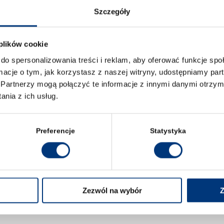
y z Mobilną Akademią Prawa?!
Szczegóły
go nowego klienta – ucznia. Zdobądź doświadczenie do
m – Joanną Jabłczyńską, radczyni prawną.
 plików cookie
do spersonalizowania treści i reklam, aby oferować funkcje sp
ormacje o tym, jak korzystasz z naszej witryny, udostępniamy p
nstytucjami samorządowymi?
Partnerzy mogą połączyć te informacje z innymi danymi otrzym
lskich szkołach?
nia z ich usług.
IARNO?
Preferencje
Statystyka
atformie Microsoft Teams
Zezwól na wybór
Z