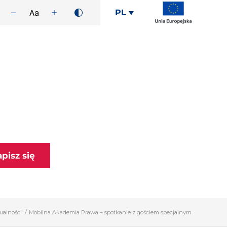
PL
apisz się
ualności
/
Mobilna Akademia Prawa – spotkanie z gościem specjalnym