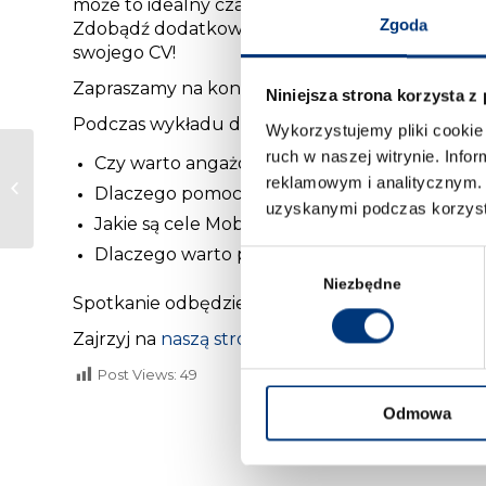
może to idealny czas na rozpoczęcie współprac
Zgoda
Zdobądź dodatkowe umiejętności. Poznaj swoje
swojego CV!
Zapraszamy na konferencję z gościem specjalny
Niniejsza strona korzysta z
Podczas wykładu dowiesz się:
Wykorzystujemy pliki cookie 
ruch w naszej witrynie. Inf
Czy warto angażować się we współpracę z i
“Gra o karierę” –
reklamowym i analitycznym. 
Dlaczego pomoc prawna jest potrzebna w po
warsztaty online
uzyskanymi podczas korzysta
Jakie są cele Mobilnej Akademii Prawa?
Dlaczego warto podjąć współpracę z MAP Z
Wybór
zgody
Niezbędne
Spotkanie odbędzie się 01.06.2021 o 18:00 na pl
Zajrzyj na
naszą stronę
i dowiedz się więcej!
Post Views:
49
Odmowa