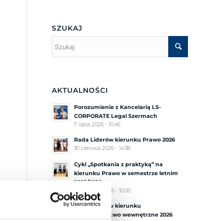
SZUKAJ
AKTUALNOŚCI
Porozumienie z Kancelarią LS-
CORPORATE Legal Szermach
7 lipca 2026 - 10:46
Rada Liderów kierunku Prawo 2026
30 czerwca 2026 - 14:38
Cykl „Spotkania z praktyką” na
kierunku Prawo w semestrze letnim
2025/2026
30 czerwca 2026 - 10:00
Rada Liderów kierunku
Bezpieczeństwo wewnętrzne 2026