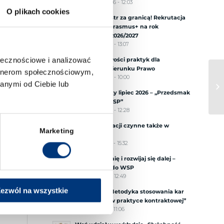
29 czerwca 2026 - 12:03
O plikach cookies
Spędź semestr za granicą! Rekrutacja
na wyjazdy Erasmus+ na rok
akademicki 2026/2027
5 czerwca 2026 - 13:07
ołecznościowe i analizować
Nowe możliwości praktyk dla
studentów kierunku Prawo
artnerom społecznościowym,
5 czerwca 2026 - 10:00
anymi od Ciebie lub
Dzień Otwarty lipiec 2026 – „Przedsmak
studiów w WSP”
3 czerwca 2026 - 12:28
Biuro Rekrutacji czynne także w
Marketing
sobotę!
1 czerwca 2026 - 15:32
Zmień uczelnię i rozwijaj się dalej –
przenieś się do WSP
29 maja 2026 - 12:49
ezwól na wszystkie
Warsztaty „Metodyka stosowania kar
umownych w praktyce kontraktowej”
25 maja 2026 - 11:06