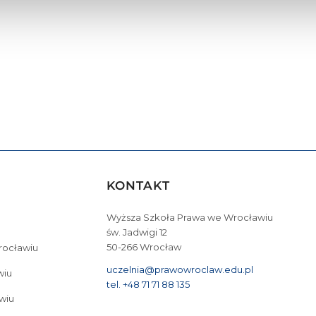
KONTAKT
Wyższa Szkoła Prawa we Wrocławiu
św. Jadwigi 12
50-266 Wrocław
Wrocławiu
uczelnia@prawowroclaw.edu.pl
wiu
tel. +48 71 71 88 135
wiu