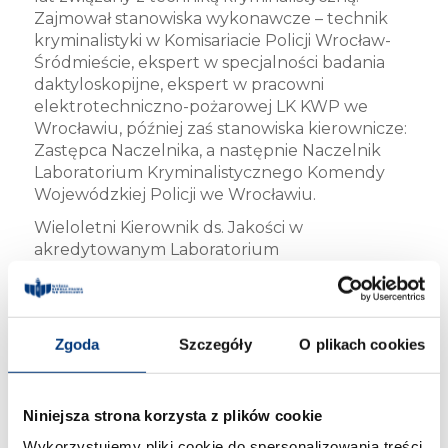
Zajmował stanowiska wykonawcze – technik
kryminalistyki w Komisariacie Policji Wrocław-
Śródmieście, ekspert w specjalności badania
daktyloskopijne, ekspert w pracowni
elektrotechniczno-pożarowej LK KWP we
Wrocławiu, później zaś stanowiska kierownicze:
Zastępca Naczelnika, a następnie Naczelnik
Laboratorium Kryminalistycznego Komendy
Wojewódzkiej Policji we Wrocławiu.
Wieloletni Kierownik ds. Jakości w
akredytowanym Laboratorium
Kryminalistycznym Komendy Wojewódzkiej
Policji we Wrocławiu. Audytor wewnętrzny i
ekspert techniczny oceniający laboratoria. W
2013 r. powołany na członka Grupy Eksperckiej
Zgoda
Szczegóły
O plikach cookies
ds. akredytacji laboratoriów wykonujących
badania DNA i daktyloskopijne przy Polskim
Centrum Akredytacji. Obecnie audytor
Niniejsza strona korzysta z plików cookie
techniczny oceniający badania w dziedzinie
Wykorzystujemy pliki cookie do spersonalizowania treści
nauk sądowych w akredytowanych