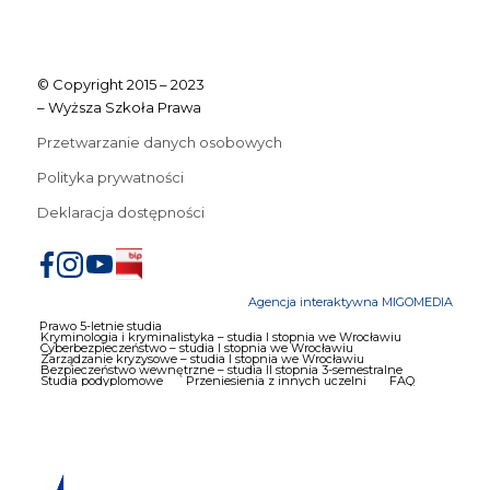
© Copyright 2015 – 2023
– Wyższa Szkoła Prawa
Przetwarzanie danych osobowych
Polityka prywatności
Deklaracja dostępności
Agencja interaktywna MIGOMEDIA
Prawo 5-letnie studia
Kryminologia i kryminalistyka – studia I stopnia we Wrocławiu
Cyberbezpieczeństwo – studia I stopnia we Wrocławiu
Zarządzanie kryzysowe – studia I stopnia we Wrocławiu
Bezpieczeństwo wewnętrzne – studia II stopnia 3-semestralne
Studia podyplomowe
Przeniesienia z innych uczelni
FAQ