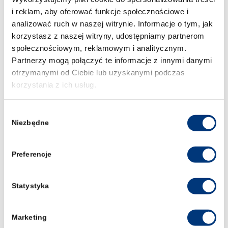
laboratoriach badawczych na zgodność z
i reklam, aby oferować funkcje społecznościowe i
normą PN-EN ISO/IEC 17025:2018-02.
analizować ruch w naszej witrynie. Informacje o tym, jak
korzystasz z naszej witryny, udostępniamy partnerom
Biegły sądowy z dziedziny kryminalistyczne
społecznościowym, reklamowym i analitycznym.
badania daktyloskopijne oraz kryminalistyczne
Partnerzy mogą połączyć te informacje z innymi danymi
badania elektrotechniczne i pożarowe przy
Sądzie Okręgowym we Wrocławiu.
otrzymanymi od Ciebie lub uzyskanymi podczas
korzystania z ich usług.
Członek Polskiego Towarzystwa Ekspertów
Dochodzeń Popożarowych, Stowarzyszenia
Elektryków Polskich oraz Stowarzyszenia
Wybór
Komendantów Policji Polskiej.
Niezbędne
zgody
Preferencje
POWRÓT DO WSZYSTKICH WYKŁADOWCÓW
Statystyka
Oferta edukacyjna:
Studia prawnicze (5-letnie jednolite
Marketing
studia magisterskie)