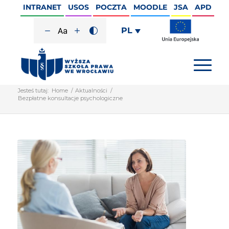
INTRANET
USOS
POCZTA
MOODLE
JSA
APD
PL
Jesteś tutaj:
Home
/
Aktualności
/
Bezpłatne konsultacje psychologiczne