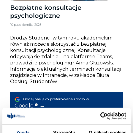
Bezpłatne konsultacje
psychologiczne
10 października 2023
Drodzy Studenci, w tym roku akademickim
również możecie skorzystać z bezpłatnej
konsultacji psychologicznej. Konsultacje
odbywają się zdalnie – na platformie Teams,
prowadzi je psycholog mgr Anna Głazowska.
Informacja o aktualnych terminach konsultacji
znajdziecie w Intranecie, w zakładce Biura
Obsługi Studentów.
Dodaj nas jako preferowane źródło w
→
Google
i
Dyżury psychologa on-line
w październiku
Zgoda
Szczegóły
O plikach cookies