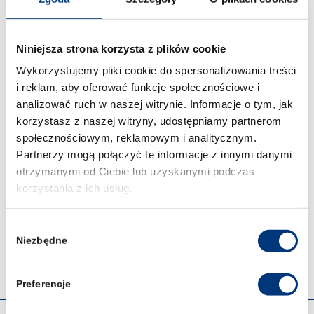
odbywają się w każdy czwartek:
12.10.2023 – godz. 18:00 – 20:00
Niniejsza strona korzysta z plików cookie
19.10.2023 – godz. 18:00 – 20:00
Wykorzystujemy pliki cookie do spersonalizowania treści
26.10.2023 – godz. 18:00 – 20:00
i reklam, aby oferować funkcje społecznościowe i
analizować ruch w naszej witrynie. Informacje o tym, jak
Na konsultacje obowiązują zapisy poprzez e-
mail:
anna.glazowska@prawowroclaw.edu.pl
.
korzystasz z naszej witryny, udostępniamy partnerom
W temacie prosimy wpisywać “dyżur
społecznościowym, reklamowym i analitycznym.
psychologa”.
Partnerzy mogą połączyć te informacje z innymi danymi
otrzymanymi od Ciebie lub uzyskanymi podczas
korzystania z ich usług.
Post Views:
56
Wybór
Niezbędne
zgody
Preferencje