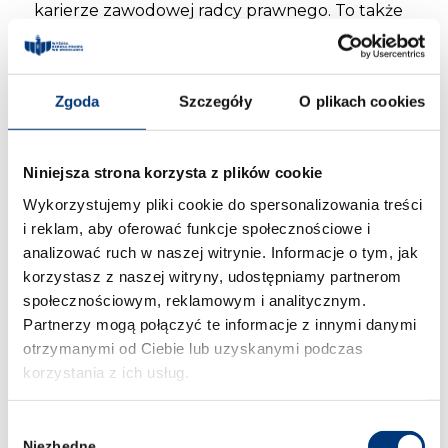
karierze zawodowej radcy prawnego. To także
wyjątkowa okazja, aby poznać kluczowe
informacje o aplikacji radcowskiej, zarobkach
radców prawnych oraz szerokim spektrum
możliwości działania i rozwoju zawodowego,
Zgoda
Szczegóły
O plikach cookies
jakie oferuje bycie radcą prawnym.
Spotkanie odbędzie się w ramach wydarzenia
,,Tydzień akademicki – zostań radcą prawnym”
Niniejsza strona korzysta z plików cookie
inicjatywy stworzona przez Krajowa Izba
Wykorzystujemy pliki cookie do spersonalizowania treści
Radców Prawnych we współpracy z wybranymi
i reklam, aby oferować funkcje społecznościowe i
uczelniami w całej Polsce i Okręgowymi Izbami
analizować ruch w naszej witrynie. Informacje o tym, jak
Radców Prawnych. Wydarzenie ma na celu
korzystasz z naszej witryny, udostępniamy partnerom
przybliżenie zawodu radcy prawnego.
społecznościowym, reklamowym i analitycznym.
Partnerzy mogą połączyć te informacje z innymi danymi
Powiązane strony:
studia we Wrocławiu
otrzymanymi od Ciebie lub uzyskanymi podczas
korzystania z ich usług.
Dodaj nas jako preferowane źródło w
Wybór
→
Google
i
Niezbędne