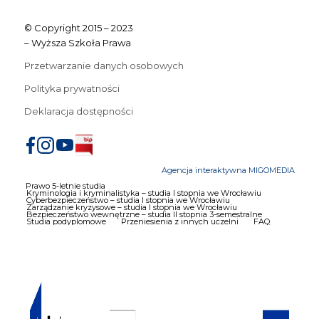
© Copyright 2015 – 2023
– Wyższa Szkoła Prawa
Przetwarzanie danych osobowych
Polityka prywatności
Deklaracja dostępności
Agencja interaktywna MIGOMEDIA
Prawo 5-letnie studia
Kryminologia i kryminalistyka – studia I stopnia we Wrocławiu
Cyberbezpieczeństwo – studia I stopnia we Wrocławiu
Zarządzanie kryzysowe – studia I stopnia we Wrocławiu
Bezpieczeństwo wewnętrzne – studia II stopnia 3-semestralne
Studia podyplomowe
Przeniesienia z innych uczelni
FAQ