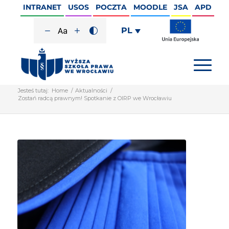
INTRANET
USOS
POCZTA
MOODLE
JSA
APD
PL
Jesteś tutaj:
Home
/
Aktualności
/
Zostań radcą prawnym! Spotkanie z OIRP we Wrocławiu