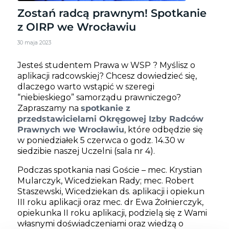
Zostań radcą prawnym! Spotkanie
z OIRP we Wrocławiu
30 maja 2023
Jesteś studentem Prawa w WSP ? Myślisz o
aplikacji radcowskiej? Chcesz dowiedzieć się,
dlaczego warto wstąpić w szeregi
“niebieskiego” samorządu prawniczego?
Zapraszamy na
spotkanie z
przedstawicielami Okręgowej Izby Radców
Prawnych we Wrocławiu
, które odbędzie się
w poniedziałek 5 czerwca o godz. 14.30 w
siedzibie naszej Uczelni (sala nr 4).
Podczas spotkania nasi Goście – mec. Krystian
Mularczyk, Wicedziekan Rady; mec. Robert
Staszewski, Wicedziekan ds. aplikacji i opiekun
III roku aplikacji oraz mec. dr Ewa Żołnierczyk,
opiekunka II roku aplikacji, podzielą się z Wami
własnymi doświadczeniami oraz wiedzą o