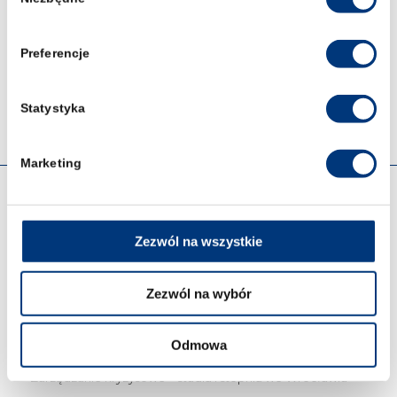
zgody
Post Views:
55
Preferencje
Statystyka
Marketing
OFERTA
Zezwól na wszystkie
Prawo 5-letnie studia
Kryminologia i kryminalistyka – studia I stopnia we
Zezwól na wybór
Wrocławiu
Cyberbezpieczeństwo – studia I stopnia we Wrocławiu
Odmowa
Zarządzanie kryzysowe – studia I stopnia we Wrocławiu