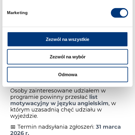
studenci posiadający
dobrą znajomość
języka angielskiego. Kryteria
kwalifikacji:
Marketing
średnia ocen ze studiów minimum 4,5
ocena z języka angielskiego 5.0 lub
certyfikat TOLES Foundation
Zezwól na wszystkie
dodatkowym atutem będzie
aktywność w organizacjach
Zezwól na wybór
studenckich uczelni oraz osiągnięcia
naukowe
Odmowa
Jak się zgłosić
Osoby zainteresowane udziałem w
programie powinny przesłać
list
motywacyjny w języku angielskim
, w
którym uzasadnią chęć udziału w
wyjeździe.
📅 Termin nadsyłania zgłoszeń:
31 marca
2026 r.