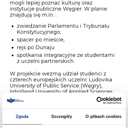
mogli lepiej poznać kulturę oraz
instytucje publiczne Węgier. W planie
znajdują się m.in. :
zwiedzanie Parlamentu i Trybunału
Konstytucyjnego,
spacer po mieście,
rejs po Dunaju
spotkania integracyjne ze studentami
z uczelni partnerskich.
W projekcie wezmą udział studenci z
czterech europejskich uczelni: Ludovika
University of Public Service (Węgry),
Inholland University of Applied Sciences
(Holandia), University of Rijeka
(Chorwacja) oraz Uniwersytet
Ekonomiczny w Krakowie (Polska).
Zgoda
Szczegóły
O plikach cookies
Finansowanie i warunki wyjazdu