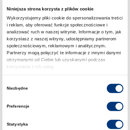
Udział w programie jest dofinansowany
Niniejsza strona korzysta z plików cookie
z programu Erasmus+.
Studenci mogą
Wykorzystujemy pliki cookie do spersonalizowania treści
otrzymać
od 606 do 680 euro
na pokrycie
kosztów wyjazdu. Wyższe
i reklam, aby oferować funkcje społecznościowe i
dofinansowanie przewidziane jest dla
analizować ruch w naszej witrynie. Informacje o tym, jak
osób podróżujących w sposób
korzystasz z naszej witryny, udostępniamy partnerom
ekologiczny – pociągiem, autobusem lub
społecznościowym, reklamowym i analitycznym.
wspólnym samochodem (minimum dwie
Partnerzy mogą połączyć te informacje z innymi danymi
osoby). Zakwaterowanie przewidziane
otrzymanymi od Ciebie lub uzyskanymi podczas
jest w akademiku na terenie kampusu
korzystania z ich usług.
uczelni w Budapeszcie, w cenie około
20
euro za noc
. Organizatorzy zapewniają
również
śniadania przez 5 dni oraz lunch
Wybór
przez 4 dni
, natomiast pozostałe posiłki
Niezbędne
zgody
uczestnicy organizują we własnym
zakresie.
Preferencje
Wymagania i kryteria kwalifikacji
Do udziału w programie mogą zgłosić się
Statystyka