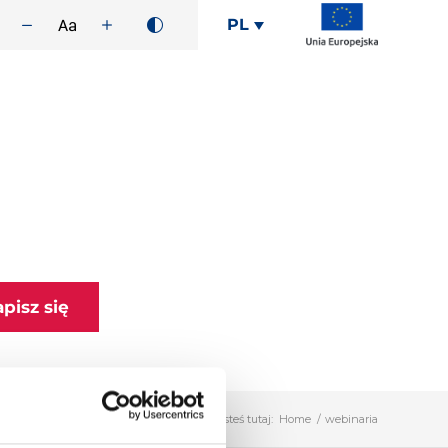
PL
apisz się
Jesteś tutaj:
Home
/
webinaria