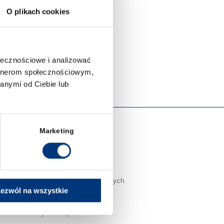
O plikach cookies
ołecznościowe i analizować
artnerom społecznościowym,
anymi od Ciebie lub
Marketing
© Copyright 2015 – 2023
– Wyższa Szkoła Prawa
Przetwarzanie danych osobowych
ezwól na wszystkie
Polityka prywatności
Deklaracja dostępności