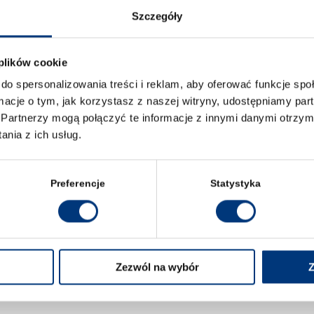
Szczegóły
mickiego 2020/2021
 plików cookie
do spersonalizowania treści i reklam, aby oferować funkcje sp
ormacje o tym, jak korzystasz z naszej witryny, udostępniamy p
Partnerzy mogą połączyć te informacje z innymi danymi otrzym
nia z ich usług.
KONTAKT
Preferencje
Statystyka
Wyższa Szkoła Prawa we Wrocławiu
św. Jadwigi 12
50-266 Wrocław
Wrocławiu
Zezwól na wybór
Z
uczelnia@prawowroclaw.edu.pl
wiu
tel. +48 71 71 88 135
wiu