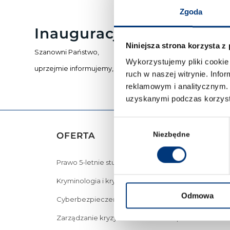
Zgoda
Inauguracja Roku Akade
Niniejsza strona korzysta z
Szanowni Państwo,
Wykorzystujemy pliki cookie 
uprzejmie informujemy, że zapisy już się skończyły.
ruch w naszej witrynie. Inf
reklamowym i analitycznym. 
uzyskanymi podczas korzysta
Wybór
OFERTA
zgody
Niezbędne
Prawo 5-letnie studia
Kryminologia i kryminalistyka – studia I stopnia we 
Odmowa
Cyberbezpieczeństwo – studia I stopnia we Wrocła
Zarządzanie kryzysowe – studia I stopnia we Wrocła