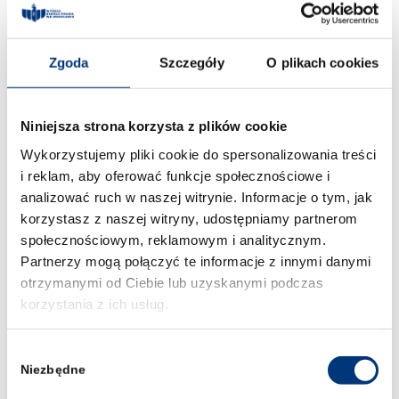
edukacyjnym i szkoleniowym, a także
wymianę doświadczeń pomiędzy
środowiskiem akademickim a praktykami
związanymi z działalnością Policji.
Zgoda
Szczegóły
O plikach cookies
Szczególny nacisk położony jest na
wzmacnianie praktycznych aspektów
kształcenia oraz rozwijanie kompetencji
Niniejsza strona korzysta z plików cookie
przydatnych w pracy w obszarze
bezpieczeństwa i prawa. Z perspektywy
Wykorzystujemy pliki cookie do spersonalizowania treści
uczelni podpisane porozumienie to
i reklam, aby oferować funkcje społecznościowe i
ważny element budowania programu
analizować ruch w naszej witrynie. Informacje o tym, jak
studiów opartego na realnych potrzebach
korzystasz z naszej witryny, udostępniamy partnerom
rynku oraz doświadczeniu ekspertów.
społecznościowym, reklamowym i analitycznym.
Dzięki współpracy z przedstawicielami
Partnerzy mogą połączyć te informacje z innymi danymi
służb i praktykami możliwe jest jeszcze
otrzymanymi od Ciebie lub uzyskanymi podczas
lepsze przygotowanie do wyzwań
zawodowych oraz zdobywanie wiedzy w
korzystania z ich usług.
bezpośrednim kontakcie z praktyką.
Wybór
Niezbędne
zgody