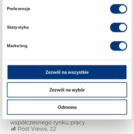
Preferencje
Statystyka
Marketing
Zezwól na wszystkie
Porozumienie wpisuje się w
konsekwentnie rozwijaną strategię
Zezwól na wybór
uczelni, której celem jest łączenie wiedzy
akademickiej z doświadczeniem
zawodowym oraz tworzenie
Odmowa
nowoczesnego środowiska kształcenia
odpowiadającego na potrzeby
współczesnego rynku pracy.
Post Views:
22