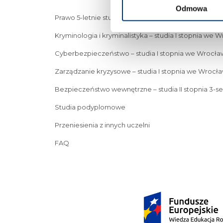
Odmowa
Prawo 5-letnie studia
Kryminologia i kryminalistyka – studia I stopnia we 
Cyberbezpieczeństwo – studia I stopnia we Wrocła
Zarządzanie kryzysowe – studia I stopnia we Wrocła
Bezpieczeństwo wewnętrzne – studia II stopnia 3-s
Studia podyplomowe
Przeniesienia z innych uczelni
FAQ
Prawo 5-letnie studia
Kryminologia i kryminalistyka – s
Zarządzanie kryzysowe – studia I stopnia we Wrocławiu