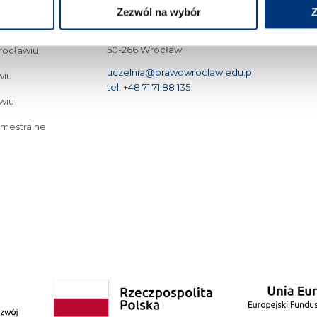
Zezwól na wybór
Z
Wyższa Szkoła Prawa we Wrocławiu
św. Jadwigi 12
50-266 Wrocław
Wrocławiu
uczelnia@prawowroclaw.edu.pl
wiu
tel. +48 71 71 88 135
wiu
emestralne
tudia I stopnia we Wrocławiu
Cyberbezpieczeństwo – studia I stopnia we Wrocław
Bezpieczeństwo wewnętrzne – studia II stopnia 3-semestralne
Studia podyplo