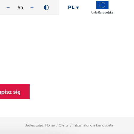
PL
apisz się
Jesteś tutaj:
Home
/
Oferta
/
Informator dla kandydata