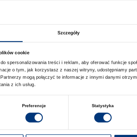
ATOR DLA KA
Szczegóły
 plików cookie
do spersonalizowania treści i reklam, aby oferować funkcje sp
ormacje o tym, jak korzystasz z naszej witryny, udostępniamy p
Partnerzy mogą połączyć te informacje z innymi danymi otrzym
r dla kandydata i dowiedz się więcej o Wyższej Szkole
nia z ich usług.
wiu.
Preferencje
Statystyka
KONTAKT