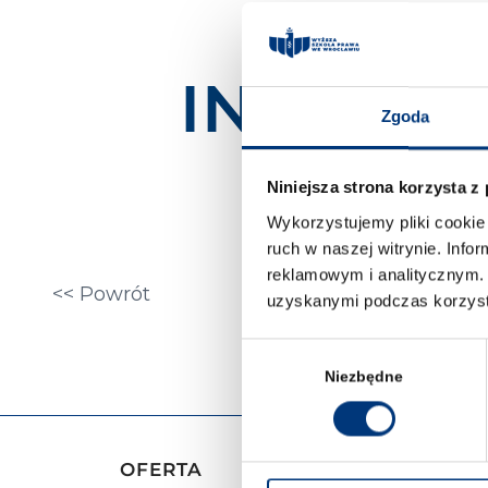
INFORM
Zgoda
Niniejsza strona korzysta z
Wykorzystujemy pliki cookie 
ruch w naszej witrynie. Inf
reklamowym i analitycznym. 
<< Powrót
Zobacz Informato
uzyskanymi podczas korzysta
Prawa we Wrocła
Wybór
zgody
Niezbędne
OFERTA