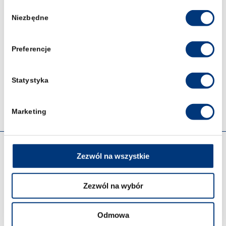
Wybór
Niezbędne
zgody
sobota: 8:00 – 16:00
tel. 71 71 88 111
Preferencje
e-mail:
rekrutacja@prawowroclaw.edu.pl
Statystyka
ul. św. Jadwigi 12, 50 – 266 Wrocław
Marketing
OFERTA
Zezwól na wszystkie
Prawo 5-letnie studia
Zezwól na wybór
Kryminologia i kryminalistyka – studia I stopnia we
Wrocławiu
Odmowa