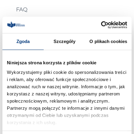
FAQ
Zgoda
Szczegóły
O plikach cookies
Biuro Rekrutacji
Niniejsza strona korzysta z plików cookie
Wykorzystujemy pliki cookie do spersonalizowania treści
poniedziałek – piątek: 8:00 –
i reklam, aby oferować funkcje społecznościowe i
16:00
analizować ruch w naszej witrynie. Informacje o tym, jak
środa: 10:00 – 18:00
korzystasz z naszej witryny, udostępniamy partnerom
tel. 71 71 88 111
społecznościowym, reklamowym i analitycznym.
Partnerzy mogą połączyć te informacje z innymi danymi
e-mail:
otrzymanymi od Ciebie lub uzyskanymi podczas
rekrutacja@prawowroclaw.edu.pl
korzystania z ich usług.
ul. św. Jadwigi 12, 50 – 266 Wrocław