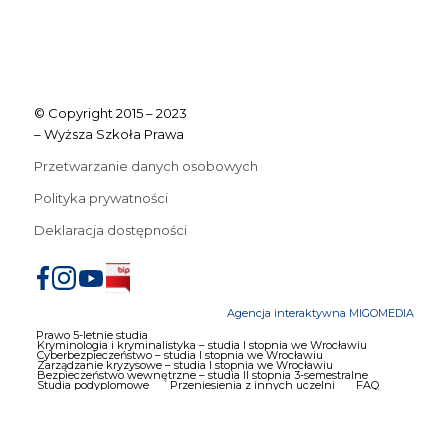
© Copyright 2015 – 2023
– Wyższa Szkoła Prawa
Przetwarzanie danych osobowych
Polityka prywatności
Deklaracja dostępności
Agencja interaktywna MIGOMEDIA
Prawo 5-letnie studia
Kryminologia i kryminalistyka – studia I stopnia we Wrocławiu
Cyberbezpieczeństwo – studia I stopnia we Wrocławiu
Zarządzanie kryzysowe – studia I stopnia we Wrocławiu
Bezpieczeństwo wewnętrzne – studia II stopnia 3-semestralne
Studia podyplomowe
Przeniesienia z innych uczelni
FAQ