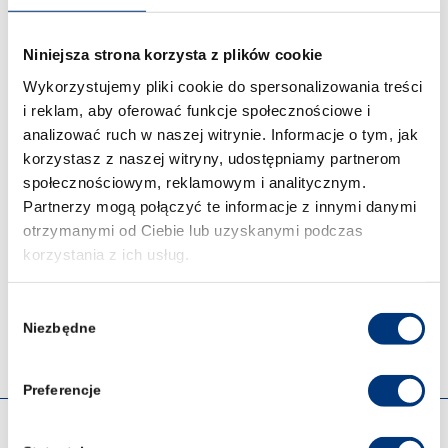
CYBERBEZPIECZEŃSTWO –
STUDIA
Niniejsza strona korzysta z plików cookie
STACJONARNE
/
STUDIA NIESTACJONARNE
Wykorzystujemy pliki cookie do spersonalizowania treści
i reklam, aby oferować funkcje społecznościowe i
SPRAWDŹ
analizować ruch w naszej witrynie. Informacje o tym, jak
korzystasz z naszej witryny, udostępniamy partnerom
społecznościowym, reklamowym i analitycznym.
Partnerzy mogą połączyć te informacje z innymi danymi
ZARZĄDZANIE KRYZYSOWE –
STUDIA
otrzymanymi od Ciebie lub uzyskanymi podczas
STACJONARNE
/
STUDIA NIESTACJONARNE
korzystania z ich usług.
SPRAWDŹ
Wybór
Niezbędne
zgody
Preferencje