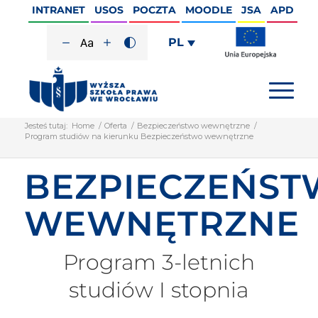
INTRANET
USOS
POCZTA
MOODLE
JSA
APD
PL
Jesteś tutaj:
Home
/
Oferta
/
Bezpieczeństwo wewnętrzne
/
Program studiów na kierunku Bezpieczeństwo wewnętrzne
BEZPIECZEŃS
WEWNĘTRZNE
Program 3-letnich
studiów I stopnia