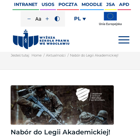
INTRANET
USOS
POCZTA
MOODLE
JSA
APD
PL
Jesteś tutaj:
Home
/
Aktualności
/
Nabór do Legii Akademickiej!
Nabór do Legii Akademickiej!