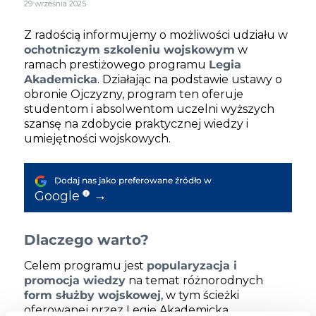
29 września 2025
Z radością informujemy o możliwości udziału w
ochotniczym szkoleniu wojskowym
w
ramach prestiżowego programu
Legia
Akademicka
. Działając na podstawie ustawy o
obronie Ojczyzny, program ten oferuje
studentom i absolwentom uczelni wyższych
szansę na zdobycie praktycznej wiedzy i
umiejętności wojskowych.
Dodaj nas jako preferowane źródło w
→
Google
i
Dlaczego warto?
Celem programu jest
popularyzacja i
promocja wiedzy
na temat różnorodnych
form służby wojskowej
, w tym ścieżki
oferowanej przez Legię Akademicką,