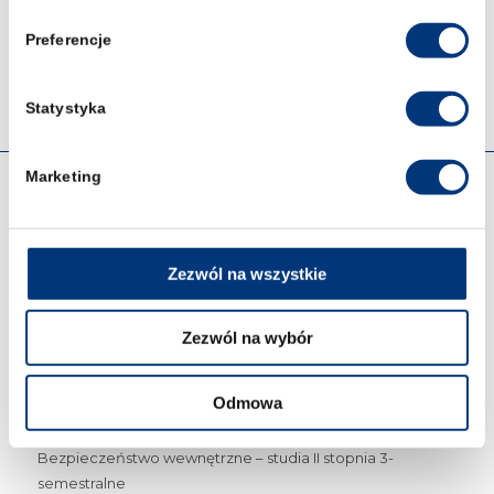
Preferencje
Statystyka
Marketing
OFERTA
Prawo 5-letnie studia
Zezwól na wszystkie
Kryminologia i kryminalistyka – studia I stopnia we
Wrocławiu
Zezwól na wybór
Cyberbezpieczeństwo – studia I stopnia we Wrocławiu
Odmowa
Zarządzanie kryzysowe – studia I stopnia we Wrocławiu
Bezpieczeństwo wewnętrzne – studia II stopnia 3-
semestralne