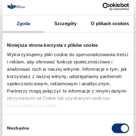
stanowiącej cenną opcję rozwoju osobistego i
zawodowego.
Zapraszamy do zapoznania się
ze szczegółami rekrutacji
:
Zgoda
Szczegóły
O plikach cookies
Niniejsza strona korzysta z plików cookie
Wykorzystujemy pliki cookie do spersonalizowania treści
i reklam, aby oferować funkcje społecznościowe i
analizować ruch w naszej witrynie. Informacje o tym, jak
korzystasz z naszej witryny, udostępniamy partnerom
społecznościowym, reklamowym i analitycznym.
Partnerzy mogą połączyć te informacje z innymi danymi
otrzymanymi od Ciebie lub uzyskanymi podczas
Studentów zainteresowanych udziałem
korzystania z ich usług.
zachęcamy do kontaktu z Wojskowym
Centrum Rekrutacji we Wrocławiu:
Wybór
tel.:
261 651 812.
Niezbędne
zgody
Post Views:
107