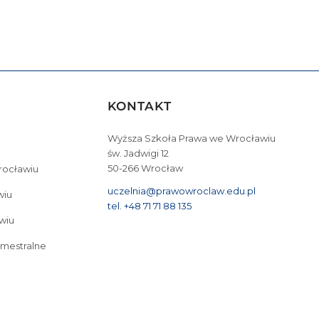
KONTAKT
Wyższa Szkoła Prawa we Wrocławiu
św. Jadwigi 12
50-266 Wrocław
Wrocławiu
uczelnia@prawowroclaw.edu.pl
wiu
tel. +48 71 71 88 135
wiu
emestralne