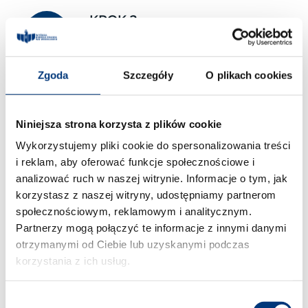
KROK 2
SKOMPLETUJ WSZYSTKIE
WYMAGANE DOKUMENTY
podanie o wpisanie na listę
Zgoda
Szczegóły
O plikach cookies
uczestników studiów
podyplomowych
wygenerowane z
systemu IRK
Niniejsza strona korzysta z plików cookie
kwestionariusz osobowy
Wykorzystujemy pliki cookie do spersonalizowania treści
wygenerowany z
systemu IRK
i reklam, aby oferować funkcje społecznościowe i
odpis dyplomu ukończenia
analizować ruch w naszej witrynie. Informacje o tym, jak
studiów wyższych wraz z
suplementem
korzystasz z naszej witryny, udostępniamy partnerom
2 egzemplarze umowy o
społecznościowym, reklamowym i analitycznym.
świadczenie usługi edukacyjnej
Partnerzy mogą połączyć te informacje z innymi danymi
wygenerowaną z
systemu IRK
otrzymanymi od Ciebie lub uzyskanymi podczas
korzystania z ich usług.
KROK 3
Wybór