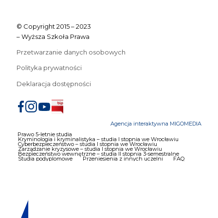
© Copyright 2015 – 2023
– Wyższa Szkoła Prawa
Przetwarzanie danych osobowych
Polityka prywatności
Deklaracja dostępności
Agencja interaktywna MIGOMEDIA
Prawo 5-letnie studia
Kryminologia i kryminalistyka – studia I stopnia we Wrocławiu
Cyberbezpieczeństwo – studia I stopnia we Wrocławiu
Zarządzanie kryzysowe – studia I stopnia we Wrocławiu
Bezpieczeństwo wewnętrzne – studia II stopnia 3-semestralne
Studia podyplomowe
Przeniesienia z innych uczelni
FAQ