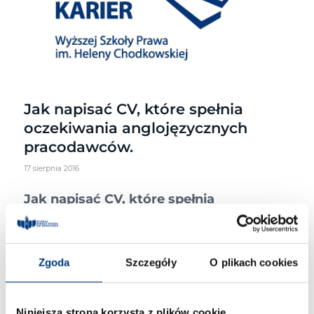
Jak napisać CV, które spełnia
oczekiwania anglojęzycznych
pracodawców.
17 sierpnia 2016
Jak napisać CV, które spełnia
oczekiwania anglojęzycznych
pracodawców.
How to Make a Resume?
[przewodnik
po angielsku]
Zgoda
Szczegóły
O plikach cookies
Link do przewodnika:
https://uptowork.com/blog/how-to-
make-a-resume
Niniejsza strona korzysta z plików cookie