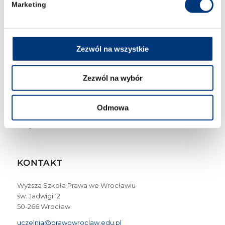
Marketing
Cyberbezpieczeństwo – studia I stopnia we Wrocławiu
Zarządzanie kryzysowe – studia I stopnia we Wrocławiu
Zezwól na wszystkie
Bezpieczeństwo wewnętrzne – studia II stopnia 3-
semestralne
Zezwól na wybór
Studia podyplomowe
Przeniesienia z innych uczelni
Odmowa
FAQ
KONTAKT
Wyższa Szkoła Prawa we Wrocławiu
św. Jadwigi 12
50-266 Wrocław
uczelnia@prawowroclaw.edu.pl