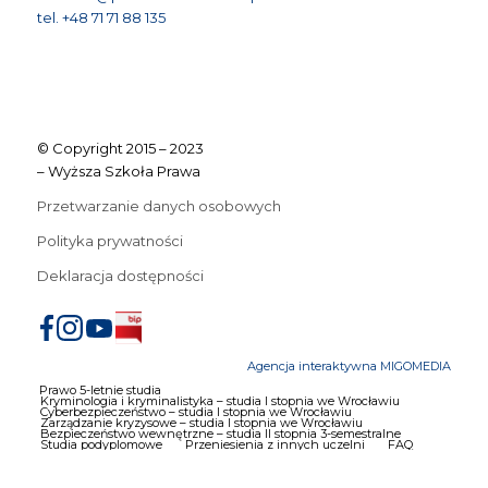
tel. +48 71 71 88 135
© Copyright 2015 – 2023
– Wyższa Szkoła Prawa
Przetwarzanie danych osobowych
Polityka prywatności
Deklaracja dostępności
Agencja interaktywna MIGOMEDIA
Prawo 5-letnie studia
Kryminologia i kryminalistyka – studia I stopnia we Wrocławiu
Cyberbezpieczeństwo – studia I stopnia we Wrocławiu
Zarządzanie kryzysowe – studia I stopnia we Wrocławiu
Bezpieczeństwo wewnętrzne – studia II stopnia 3-semestralne
Studia podyplomowe
Przeniesienia z innych uczelni
FAQ