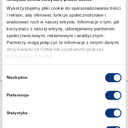
Wykorzystujemy pliki cookie do spersonalizowania treści
i reklam, aby oferować funkcje społecznościowe i
Dodaj nas jako preferowane źródło w
analizować ruch w naszej witrynie. Informacje o tym, jak
→
Google
i
korzystasz z naszej witryny, udostępniamy partnerom
społecznościowym, reklamowym i analitycznym.
Post Views:
60
Partnerzy mogą połączyć te informacje z innymi danymi
otrzymanymi od Ciebie lub uzyskanymi podczas
korzystania z ich usług.
Wybór
Niezbędne
zgody
OFERTA
Preferencje
Prawo 5-letnie studia
Statystyka
Kryminologia i kryminalistyka – studia I stopnia we
Wrocławiu