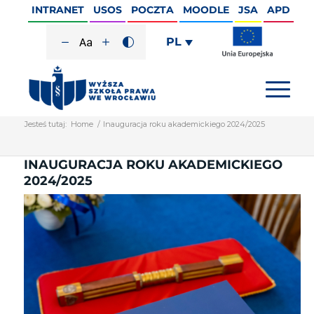
INTRANET
USOS
POCZTA
MOODLE
JSA
APD
PL
Jesteś tutaj:
Home
/
Inauguracja roku akademickiego 2024/2025
INAUGURACJA ROKU AKADEMICKIEGO
2024/2025