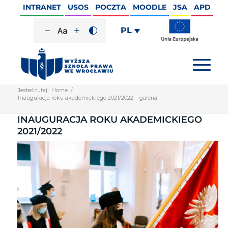
INTRANET
USOS
POCZTA
MOODLE
JSA
APD
PL
Jesteś tutaj:
Home
/
Inauguracja roku akademickiego 2021/2022 – galeria
INAUGURACJA ROKU AKADEMICKIEGO
2021/2022