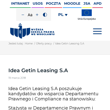
INTRANET
USOS
POCZTA
MOODLE
JSA
APD
PL
Jesteś tutaj:
Home
/
Oferty pracy
/
Idea Getin Leasing S.A
Idea Getin Leasing S.A
19 marca 2018
Idea Getin Leasing S.A poszukuje
kandydatów do wsparcia Departamentu
Prawnego i Compliance na stanowisku:
Stażysta w Departamencie Prawnym i