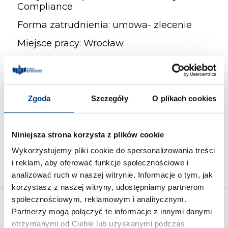
Compliance
Forma zatrudnienia: umowa- zlecenie
Miejsce pracy: Wrocław
Dodaj nas jako preferowane źródło w
→
Google
i
Zgoda
Szczegóły
O plikach cookies
Post Views:
69
Niniejsza strona korzysta z plików cookie
Wykorzystujemy pliki cookie do spersonalizowania treści
i reklam, aby oferować funkcje społecznościowe i
analizować ruch w naszej witrynie. Informacje o tym, jak
korzystasz z naszej witryny, udostępniamy partnerom
społecznościowym, reklamowym i analitycznym.
Partnerzy mogą połączyć te informacje z innymi danymi
OFERTA
otrzymanymi od Ciebie lub uzyskanymi podczas