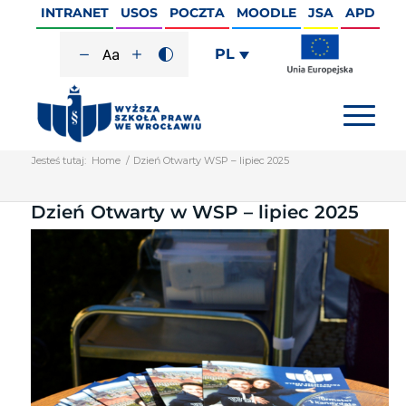
INTRANET
USOS
POCZTA
MOODLE
JSA
APD
PL
Jesteś tutaj:
Home
/
Dzień Otwarty WSP – lipiec 2025
Dzień Otwarty w WSP – lipiec 2025