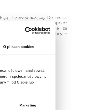
kcję Przewodniczącej. Do moich
Samorządu Studenckiego.
Poprzez
szą Uczelnię oraz wspólnie ze
niemieckim, nauką języków obcych
e pomagam innym.
O plikach cookies
ołecznościowe i analizować
artnerom społecznościowym,
anymi od Ciebie lub
Marketing