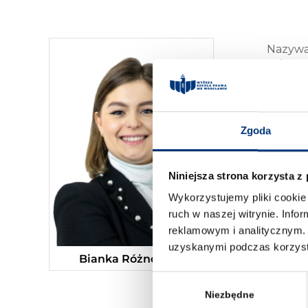
Nazywa
główny
swoją 
Studen
oraz sp
Moje mo
Zgoda
Niniejsza strona korzysta z
Wykorzystujemy pliki cookie 
ruch w naszej witrynie. Inf
reklamowym i analitycznym. 
uzyskanymi podczas korzysta
Bianka Różnowicz
Wybór
zgody
Niezbędne