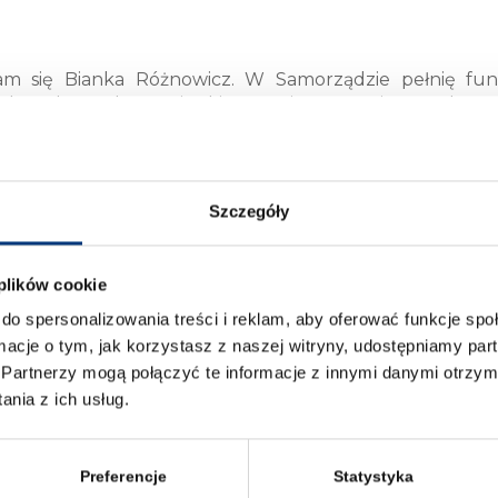
m się Bianka Różnowicz. W Samorządzie pełnię fun
ch zadań należy m.in. kierowanie pracami Zarządu 
działalność, chciałabym dumnie reprezentować na
tami osiągnąć coś wielkiego. Interesuję się prawem 
ortem. Jestem zawsze pozytywnie nastawiona i chętni
tto to: „Bądź sobą; wszyscy inni są już zajęci”.
Szczegóły
 plików cookie
do spersonalizowania treści i reklam, aby oferować funkcje sp
ormacje o tym, jak korzystasz z naszej witryny, udostępniamy p
Partnerzy mogą połączyć te informacje z innymi danymi otrzym
nia z ich usług.
Preferencje
Statystyka