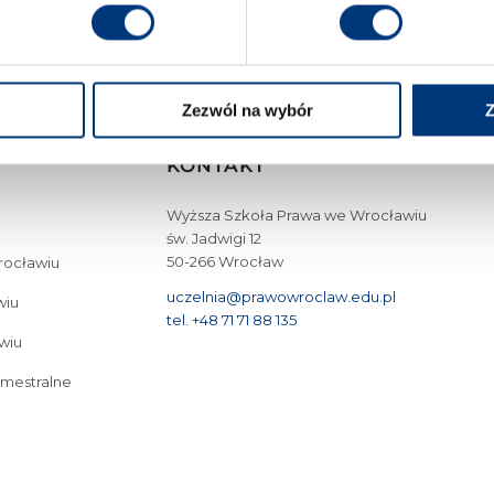
POWRÓT DO SAMORZĄDU
Zezwól na wybór
Z
KONTAKT
Wyższa Szkoła Prawa we Wrocławiu
św. Jadwigi 12
50-266 Wrocław
Wrocławiu
uczelnia@prawowroclaw.edu.pl
wiu
tel. +48 71 71 88 135
wiu
emestralne