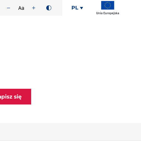
PL
apisz się