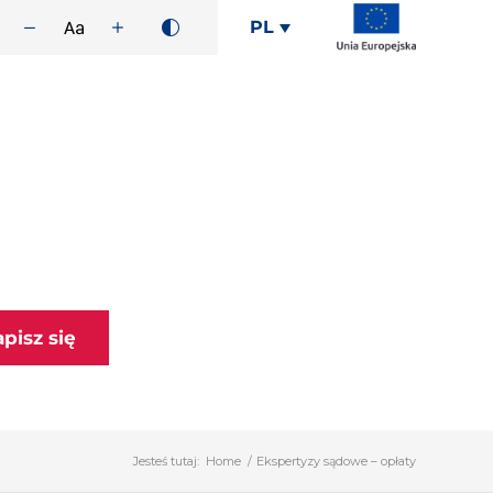
PL
apisz się
Jesteś tutaj:
Home
/
Ekspertyzy sądowe – opłaty