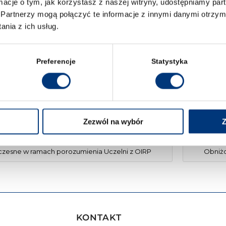
ormacje o tym, jak korzystasz z naszej witryny, udostępniamy p
Partnerzy mogą połączyć te informacje z innymi danymi otrzym
nia z ich usług.
Preferencje
Statystyka
Wpłata jednorazowa
3500 zł
Zezwól na wybór
Z
zesne w ramach porozumienia Uczelni z OIRP
Obniżo
KONTAKT