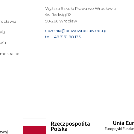
Wyższa Szkoła Prawa we Wrocławiu
św. Jadwigi 12
50-266 Wrocław
Wrocławiu
uczelnia@prawowroclaw.edu.pl
wiu
tel. +48 71 71 88 135
wiu
emestralne
tudia I stopnia we Wrocławiu
Cyberbezpieczeństwo – studia I stopnia we Wrocław
Bezpieczeństwo wewnętrzne – studia II stopnia 3-semestralne
Studia podyplo