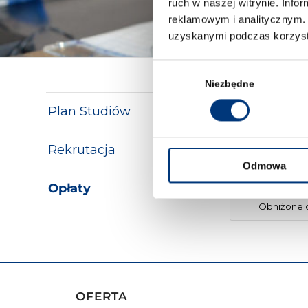
ruch w naszej witrynie. Inf
reklamowym i analitycznym. 
uzyskanymi podczas korzysta
Wybór
zgody
Niezbędne
Plan Studiów
Rekrutacja
Odmowa
Opłaty
Obniżone c
OFERTA