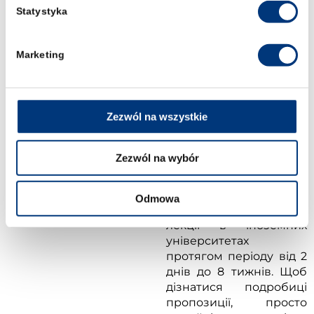
національних
Statystyka
стипендій, наприклад,
соціальної стипендії).
Протягом періоду
Marketing
здійснення
мобільності,
передбаченої угодою
(так звана Learning
Zezwól na wszystkie
Agreement), студент
звільняється від сплати
плати за навчання
Zezwól na wybór
WSP.
Проте викладачі Школи
Odmowa
права можуть читати
лекції в іноземних
університетах
протягом періоду від 2
днів до 8 тижнів. Щоб
дізнатися подробиці
пропозиції, просто