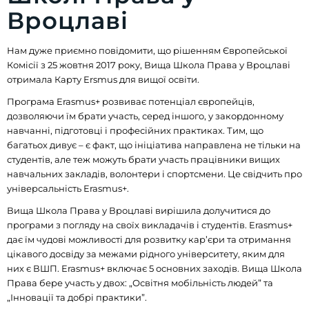
Вроцлаві
Нам дуже приємно повідомити, що рішенням Європейської
Комісії з 25 жовтня 2017 року, Вища Школа Права у Вроцлаві
отримала Карту Ersmus для вищої освіти.
Програма Erasmus+ розвиває потенціал європейців,
дозволяючи їм брати участь, серед іншого, у закордонному
навчанні, підготовці і професійних практиках. Тим, що
багатьох дивує – є факт, що ініціатива направлена не тільки на
студентів, але теж можуть брати участь працівники вищих
навчальних закладів, волонтери і спортсмени. Це свідчить про
універсальність Erasmus+.
Вища Школа Права у Вроцлаві вирішила долучитися до
програми з погляду на своїх викладачів і студентів. Erasmus+
дає їм чудові можливості для розвитку кар’єри та отримання
цікавого досвіду за межами рідного університету, яким для
них є ВШП. Erasmus+ включає 5 основних заходів. Вища Школа
Права бере участь у двох: „Освітня мобільність людей” та
„Інновації та добрі практики”.