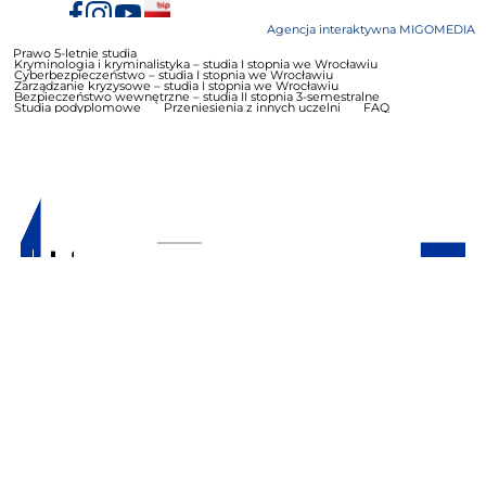
Agencja interaktywna MIGOMEDIA
Prawo 5-letnie studia
Kryminologia i kryminalistyka – studia I stopnia we Wrocławiu
Cyberbezpieczeństwo – studia I stopnia we Wrocławiu
Zarządzanie kryzysowe – studia I stopnia we Wrocławiu
Bezpieczeństwo wewnętrzne – studia II stopnia 3-semestralne
Studia podyplomowe
Przeniesienia z innych uczelni
FAQ