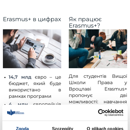
Erasmus+ в цифрах
Як працює
Erasmus+?
Для студентів Вищої
14,7 млд
євро – це
Школи Права у
бюджет, який буде
Вроцлаві Erasmus+
використано в
пропонує дві
рамках програми
можливості: навчання
4 млн
європейців
за кордоном і
завдяки участі в
проходження
Erasmus+
стажування в одному з
розвиватимуть свої
університетів-
Zgoda
Szczegóły
O plikach cookies
навички в рамках